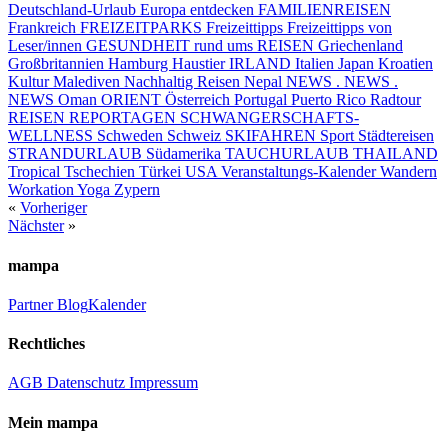
Deutschland-Urlaub
Europa entdecken
FAMILIENREISEN
Frankreich
FREIZEITPARKS
Freizeittipps
Freizeittipps von
Leser/innen
GESUNDHEIT rund ums REISEN
Griechenland
Großbritannien
Hamburg
Haustier
IRLAND
Italien
Japan
Kroatien
Kultur
Malediven
Nachhaltig Reisen
Nepal
NEWS . NEWS .
NEWS
Oman
ORIENT
Österreich
Portugal
Puerto Rico
Radtour
REISEN
REPORTAGEN
SCHWANGERSCHAFTS-
WELLNESS
Schweden
Schweiz
SKIFAHREN
Sport
Städtereisen
STRANDURLAUB
Südamerika
TAUCHURLAUB
THAILAND
Tropical
Tschechien
Türkei
USA
Veranstaltungs-Kalender
Wandern
Workation
Yoga
Zypern
«
Vorheriger
Nächster
»
mampa
Partner
Blog
Kalender
Rechtliches
AGB
Datenschutz
Impressum
Mein mampa