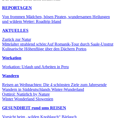
REPORTAGEN
Von frommen Mädchen, bösen Piraten, wundersamen Heilungen
und wildem Wetter: Roadtrip Irland
AKTUELLES
Zurück zur Natur
Mittelalter strahlend schön:Auf Romanik-Tour durch Saale-Unstrut
Kulinarische Höhenflüge über den Dächern Portos
Workation
Workation: Urlaub und Arbeiten in Peru
Wandern
Reisen an Weihnachten: Die 4 schönsten Ziele zum Jahresende
Wandern in Süddeutschlands Winter-Wunderland
Osttirol: Natürlich by Nature
Winter Wonderland Slowenien
GESUNDHEIT rund ums REISEN
Vorsicht beim „wilden Knoblauch“ Bärlauch