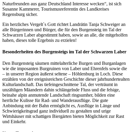
Naturfreunden aus ganz Deutschland Interesse wecken“, ist sich
Susanne Kammerer, Tourismusreferentin des Landkreises
Regensburg sicher.
Ein herzliches Vergelt`s Gott richtet Landrätin Tanja Schweiger an
alle Bürgerinnen und Bürger, die für den Burgensteig im Tal der
Schwarzen Laber abgestimmt haben, sowie an alle, die mitgeholfen
haben, dieses tolle Ergebnis zu erzielen!
Besonderheiten des Burgensteigs im Tal der Schwarzen Laber
Den Burgensteig säumen mittelalterliche Burgen und Burganlagen
wie die imposanten Burgruinen von Laber und Ehrenfels sowie die
– in unserer Region äußerst seltene – Höhlenburg in Loch. Diese
erzählen von der ereignisreichen Geschichte dieser jahrhundertealten
Kulturlandschaft. Das tiefeingeschnittene Tal, der verträumt in
unzähligen Mäandern dahin schlängelnde Fluss und die felsige,
beinahe alpin anmutende Landschaft ringsumher, bilden eine
herrliche Kulisse für Rad- und Wanderausflüge. Die gute
Anbindung mit der Bahn ermöglicht es, Ausflüge in Länge und
Schwierigkeitsgrad ganz individuell zu gestalten und urige
Wirtshäuser mit schattigen Biergärten bieten Möglichkeit zur Rast
und Einkehr.