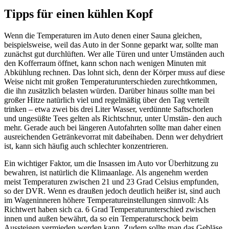
Tipps für einen kühlen Kopf
Wenn die Temperaturen im Auto denen einer Sauna gleichen,
beispielsweise, weil das Auto in der Sonne geparkt war, sollte man
zunächst gut durchlüften. Wer alle Türen und unter Umständen auch
den Kofferraum öffnet, kann schon nach wenigen Minuten mit
Abkühlung rechnen. Das lohnt sich, denn der Körper muss auf diese
Weise nicht mit großen Temperaturunterschieden zurechtkommen,
die ihn zusätzlich belasten würden. Darüber hinaus sollte man bei
großer Hitze natürlich viel und regelmäßig über den Tag verteilt
trinken – etwa zwei bis drei Liter Wasser, verdünnte Saftschorlen
und ungesüßte Tees gelten als Richtschnur, unter Umstän- den auch
mehr. Gerade auch bei längeren Autofahrten sollte man daher einen
ausreichenden Getränkevorrat mit dabeihaben. Denn wer dehydriert
ist, kann sich häufig auch schlechter konzentrieren.
Ein wichtiger Faktor, um die Insassen im Auto vor Überhitzung zu
bewahren, ist natürlich die Klimaanlage. Als angenehm werden
meist Temperaturen zwischen 21 und 23 Grad Celsius empfunden,
so der DVR. Wenn es draußen jedoch deutlich heißer ist, sind auch
im Wageninneren höhere Temperatureinstellungen sinnvoll: Als
Richtwert haben sich ca. 6 Grad Temperaturunterschied zwischen
innen und außen bewährt, da so ein Temperaturschock beim
Aussteigen vermieden werden kann. Zudem sollte man das Gebläse