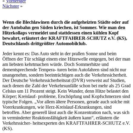
«
Vorheriger
Nächster
»
Wenn die Blechlawinen durch die aufgeheizten Städte oder auf
der Autobahn gen Süden kriechen, ist Sommer. Wie man den
Hitzekollaps vermeidet und stattdessen einen kühlen Kopf
bewahrt, erläutert der KRAFTFAHRER-SCHUTZ e.V. (KS),
Deutschlands drittgrößter Automobilclub.
Jeder kennt es: Das Auto steht in der prallen Sonne und beim
Öffnen der Tür schlägt einem eine Hitzewelle entgegen, bei der man
am liebsten kehrtmachen würde. Doch Sommerhitze und
dementsprechende Tempera- turen beim Autofahren sind nicht nur
unangenehm, sondern beeinträchtigen auch die Verkehrssicherheit.
Der Deutsche Verkehrssicherheitsrat (DVR) verweist auf Studien,
nach denen die Zahl der Verkehrsunfälle schon bei mehr als 25 Grad
Celsius um 11 Prozent steigt. Kein Wunder, denn Hitze belastet den
Körper; Kreislauf- probleme, Erschöpfung und Kopfschmerzen sind
typische Folgen. „Vor allem ältere Personen, gerade auch solche mit
Vorerkrankungen, wie Herz-Kreislauf-Erkrankungen, sind
betroffen. Aber generell lässt auch die Konzentration nach, was sich
in verminderter Reaktionsfähigkeit äußern kann“, erläutern die
Verkehrssicher- heitsexperten des KRAFTFAHRER-SCHUTZ e.V.
(KS).