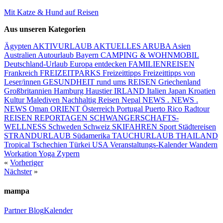
Mit Katze & Hund auf Reisen
Aus unseren Kategorien
Ägypten
AKTIVURLAUB
AKTUELLES
ARUBA
Asien
Australien
Autourlaub
Bayern
CAMPING & WOHNMOBIL
Deutschland-Urlaub
Europa entdecken
FAMILIENREISEN
Frankreich
FREIZEITPARKS
Freizeittipps
Freizeittipps von
Leser/innen
GESUNDHEIT rund ums REISEN
Griechenland
Großbritannien
Hamburg
Haustier
IRLAND
Italien
Japan
Kroatien
Kultur
Malediven
Nachhaltig Reisen
Nepal
NEWS . NEWS .
NEWS
Oman
ORIENT
Österreich
Portugal
Puerto Rico
Radtour
REISEN
REPORTAGEN
SCHWANGERSCHAFTS-
WELLNESS
Schweden
Schweiz
SKIFAHREN
Sport
Städtereisen
STRANDURLAUB
Südamerika
TAUCHURLAUB
THAILAND
Tropical
Tschechien
Türkei
USA
Veranstaltungs-Kalender
Wandern
Workation
Yoga
Zypern
«
Vorheriger
Nächster
»
mampa
Partner
Blog
Kalender