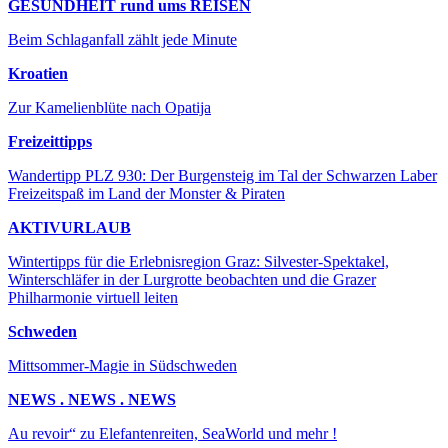
GESUNDHEIT rund ums REISEN
Beim Schlaganfall zählt jede Minute
Kroatien
Zur Kamelienblüte nach Opatija
Freizeittipps
Wandertipp PLZ 930: Der Burgensteig im Tal der Schwarzen Laber
Freizeitspaß im Land der Monster & Piraten
AKTIVURLAUB
Wintertipps für die Erlebnisregion Graz: Silvester-Spektakel,
Winterschläfer in der Lurgrotte beobachten und die Grazer
Philharmonie virtuell leiten
Schweden
Mittsommer-Magie in Südschweden
NEWS . NEWS . NEWS
Au revoir“ zu Elefantenreiten, SeaWorld und mehr !