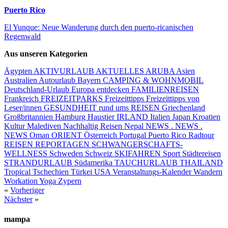
Puerto Rico
El Yunque: Neue Wanderung durch den puerto-ricanischen
Regenwald
Aus unseren Kategorien
Ägypten
AKTIVURLAUB
AKTUELLES
ARUBA
Asien
Australien
Autourlaub
Bayern
CAMPING & WOHNMOBIL
Deutschland-Urlaub
Europa entdecken
FAMILIENREISEN
Frankreich
FREIZEITPARKS
Freizeittipps
Freizeittipps von
Leser/innen
GESUNDHEIT rund ums REISEN
Griechenland
Großbritannien
Hamburg
Haustier
IRLAND
Italien
Japan
Kroatien
Kultur
Malediven
Nachhaltig Reisen
Nepal
NEWS . NEWS .
NEWS
Oman
ORIENT
Österreich
Portugal
Puerto Rico
Radtour
REISEN
REPORTAGEN
SCHWANGERSCHAFTS-
WELLNESS
Schweden
Schweiz
SKIFAHREN
Sport
Städtereisen
STRANDURLAUB
Südamerika
TAUCHURLAUB
THAILAND
Tropical
Tschechien
Türkei
USA
Veranstaltungs-Kalender
Wandern
Workation
Yoga
Zypern
«
Vorheriger
Nächster
»
mampa