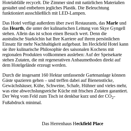
Hotelabfälle recycelt. Die Zimmer sind mit natürlichen Materialien
gestaltet und entbehren jegliches Plastik. Die Beleuchtung
funktioniert ausschließlich mit LED-Lampen.
Das Hotel verfügt außerdem über zwei Restaurants, das
Marle
und
das
Hearth
, die unter der kulinarischen Leitung von Skye Gyngell
stehen. Allein das ist schon einen Besuch wert. Denn die
australische Starköchin hat Ihre Karriere auf ihrem persönlichen
Einsatz für mehr Nachhaltigkeit aufgebaut. Im Heckfield Hotel kann
sie ihre kulinarische Philosophie des saisonalen Kochens mit
regionalen Produkten vollkommen ausleben: Auf der Speisekarte
stehen Zutaten, die mit regenerativen Anbaumethoden direkt auf
dem Hotelgelände erzeugt werden.
Durch die insgesamt 160 Hektar umfassende Gartenanlage können
Gäste spazieren gehen – und treffen dabei auf Bienenstöcke,
Gewächshäuser, Kühe, Schweine, Schafe, Hühner und vieles mehr,
was eine abwechslungsreiche Küche mit frischen Zutaten garantiert.
Der Weg vom Feld zum Tisch ist denkbar kurz und der CO
-
2
Fußabdruck minimal.
Das Herrenhaus H
eckfield Place