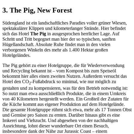
3. The Pig, New Forest
Südengland ist ein landschaftliches Paradies voller grüner Wiesen,
spektakulärer Klippen und kilometerlanger Strände. Hier befindet
sich das Hotel
The Pig
in ausgesprochen herrlicher Lage. Auf
Schritt und Tritt begegnet man hier der so typischen, sanften
Hügellandschaft. Absolute Ruhe findet man in den vielen
verborgenen Winkeln des mehr als 1.400 Hektar großen
Hotelgeländes.
The Pig gehört zu einer Hotelgruppe, die für Wiederverwendung
und Recycling bekannt ist – vom Kompost bis zum Speiseöl
bekommt hier alles einen zweiten Nutzen. Außerdem versucht das
Hotel den CO
-Fußabdruck so minimal, wie nur möglich zu
2
gestalten und zu kompensieren, was für den Betrieb notwendig ist:
So nutzt man etwa ausschließlich Produkte, die in einem Umkreis
von 40 Kilometern hergestellt werden. Ein Großteil der Zutaten für
die Küche kommt aus eigener Produktion auf dem Hotelgelände.
Die gesamte Hotelgruppe rühmt sich etwa, mehr als 17 Tonnen Obst
und Gemüse pro Saison zu ernten. Darüber hinaus gibt es eine
Imkerei und Viehzucht. Und abgesehen von der nachhaltigen
Ausrichtung, lohnt dieser wunderbare Ort einen Besuch,
insbesondere dank der Nähe zur Jurassic Coast – einem