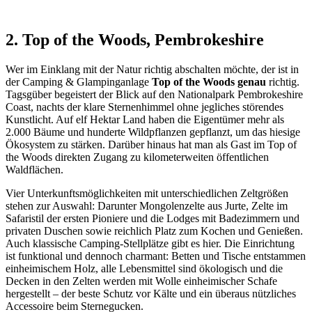
2. Top of the Woods, Pembrokeshire
Wer im Einklang mit der Natur richtig abschalten möchte, der ist in
der Camping & Glampinganlage
Top of the Woods genau
richtig.
Tagsgüber begeistert der Blick auf den Nationalpark Pembrokeshire
Coast, nachts der klare Sternenhimmel ohne jegliches störendes
Kunstlicht. Auf elf Hektar Land haben die Eigentümer mehr als
2.000 Bäume und hunderte Wildpflanzen gepflanzt, um das hiesige
Ökosystem zu stärken. Darüber hinaus hat man als Gast im Top of
the Woods direkten Zugang zu kilometerweiten öffentlichen
Waldflächen.
Vier Unterkunftsmöglichkeiten mit unterschiedlichen Zeltgrößen
stehen zur Auswahl: Darunter Mongolenzelte aus Jurte, Zelte im
Safaristil der ersten Pioniere und die Lodges mit Badezimmern und
privaten Duschen sowie reichlich Platz zum Kochen und Genießen.
Auch klassische Camping-Stellplätze gibt es hier. Die Einrichtung
ist funktional und dennoch charmant: Betten und Tische entstammen
einheimischem Holz, alle Lebensmittel sind ökologisch und die
Decken in den Zelten werden mit Wolle einheimischer Schafe
hergestellt – der beste Schutz vor Kälte und ein überaus nützliches
Accessoire beim Sternegucken.