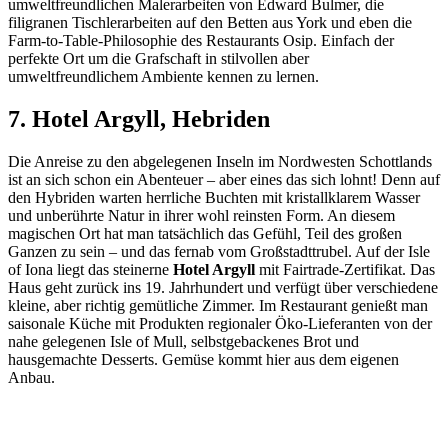
umweltfreundlichen Malerarbeiten von Edward Bulmer, die
filigranen Tischlerarbeiten auf den Betten aus York und eben die
Farm-to-Table-Philosophie des Restaurants Osip. Einfach der
perfekte Ort um die Grafschaft in stilvollen aber
umweltfreundlichem Ambiente kennen zu lernen.
7. Hotel Argyll, Hebriden
Die Anreise zu den abgelegenen Inseln im Nordwesten Schottlands
ist an sich schon ein Abenteuer – aber eines das sich lohnt! Denn auf
den Hybriden warten herrliche Buchten mit kristallklarem Wasser
und unberührte Natur in ihrer wohl reinsten Form. An diesem
magischen Ort hat man tatsächlich das Gefühl, Teil des großen
Ganzen zu sein – und das fernab vom Großstadttrubel. Auf der Isle
of Iona liegt das steinerne
Hotel Argyll
mit Fairtrade-Zertifikat. Das
Haus geht zurück ins 19. Jahrhundert und verfügt über verschiedene
kleine, aber richtig gemütliche Zimmer. Im Restaurant genießt man
saisonale Küche mit Produkten regionaler Öko-Lieferanten von der
nahe gelegenen Isle of Mull, selbstgebackenes Brot und
hausgemachte Desserts. Gemüse kommt hier aus dem eigenen
Anbau.