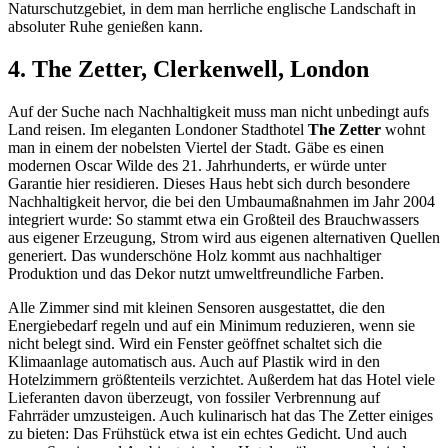
Naturschutzgebiet, in dem man herrliche englische Landschaft in
absoluter Ruhe genießen kann.
4. The Zetter, Clerkenwell, London
Auf der Suche nach Nachhaltigkeit muss man nicht unbedingt aufs
Land reisen. Im eleganten Londoner Stadthotel
The Zetter
wohnt
man in einem der nobelsten Viertel der Stadt. Gäbe es einen
modernen Oscar Wilde des 21. Jahrhunderts, er würde unter
Garantie hier residieren. Dieses Haus hebt sich durch besondere
Nachhaltigkeit hervor, die bei den Umbaumaßnahmen im Jahr 2004
integriert wurde: So stammt etwa ein Großteil des Brauchwassers
aus eigener Erzeugung, Strom wird aus eigenen alternativen Quellen
generiert. Das wunderschöne Holz kommt aus nachhaltiger
Produktion und das Dekor nutzt umweltfreundliche Farben.
Alle Zimmer sind mit kleinen Sensoren ausgestattet, die den
Energiebedarf regeln und auf ein Minimum reduzieren, wenn sie
nicht belegt sind. Wird ein Fenster geöffnet schaltet sich die
Klimaanlage automatisch aus. Auch auf Plastik wird in den
Hotelzimmern größtenteils verzichtet. Außerdem hat das Hotel viele
Lieferanten davon überzeugt, von fossiler Verbrennung auf
Fahrräder umzusteigen. Auch kulinarisch hat das The Zetter einiges
zu bieten: Das Frühstück etwa ist ein echtes Gedicht. Und auch