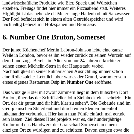
landwirtschaftliche Produkte wie Eier, Speck und Würstchen
erstehen. Freitags findet hier immer ein Pizzaabend statt. Weiteres
Highlight ist das beheizte elf Meter lange Hallenbad mit Salzwasser.
Der Pool befindet sich in einem alten Getreidespeicher und wird
nachhaltig beheizt mit Holzspänen und Biomasse.
6. Number One Bruton, Somerset
Der junge Küchenchef Merlin Labron-Johnson lebte eine ganze
Weile in London, bevor es ihn wieder zurück zu seinen Wurzeln auf
dem Land zug. Bereits im Alter von nur 24 Jahren erkochte er
seinen ersten Michelin-Stern in der Hauptstadt, wobei
Nachhaltigkeit in seiner kulinarischen Ausrichtung immer schon
eine Rolle spielte. Letztlich aber war es der Grund, warum er sein
erstes eigenes Restaurant Osip im
Number One
eröffnete.
Das winzige Hotel mit zwölf Zimmern liegt in dem hübschen Dorf
Bruton, über das der Schriftsteller John Steinbeck einst schrieb: “Ein
Ort, der dir guttut und dir hilft, klar zu sehen“. Die Gebäude sind im
Georgianischen Stil erbaut und durch einen kleinen Innenhof
miteinander verbunden. Hier kann man Fünfe einfach mal gerade
sein lassen. Ziel dieses Hotelprojekts war es, die hundertjährige
Kultur und das Handwerk der Grafschaft Somerset an einem
einzigen Ort zu würdigen und zu schützen. Davon zeugen etwa die