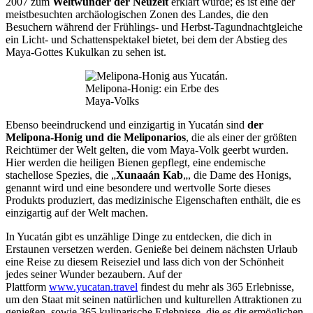
2007 zum
Weltwunder der Neuzeit
erklärt wurde; es ist eine der
meistbesuchten archäologischen Zonen des Landes, die den
Besuchern während der Frühlings- und Herbst-Tagundnachtgleiche
ein Licht- und Schattenspektakel bietet, bei dem der Abstieg des
Maya-Gottes Kukulkan zu sehen ist.
Melipona-Honig: ein Erbe des
Maya-Volks
Ebenso beeindruckend und einzigartig in Yucatán sind
der
Melipona-Honig und die Meliponarios
, die als einer der größten
Reichtümer der Welt gelten, die vom Maya-Volk geerbt wurden.
Hier werden die heiligen Bienen gepflegt, eine endemische
stachellose Spezies, die „
Xunaaán Kab
„, die Dame des Honigs,
genannt wird und eine besondere und wertvolle Sorte dieses
Produkts produziert, das medizinische Eigenschaften enthält, die es
einzigartig auf der Welt machen.
In Yucatán gibt es unzählige Dinge zu entdecken, die dich in
Erstaunen versetzen werden. Genieße bei deinem nächsten Urlaub
eine Reise zu diesem Reiseziel und lass dich von der Schönheit
jedes seiner Wunder bezaubern. Auf der
Plattform
www.yucatan.travel
findest du mehr als 365 Erlebnisse,
um den Staat mit seinen natürlichen und kulturellen Attraktionen zu
genießen, sowie 365 kulinarische Erlebnisse, die es dir ermöglichen,