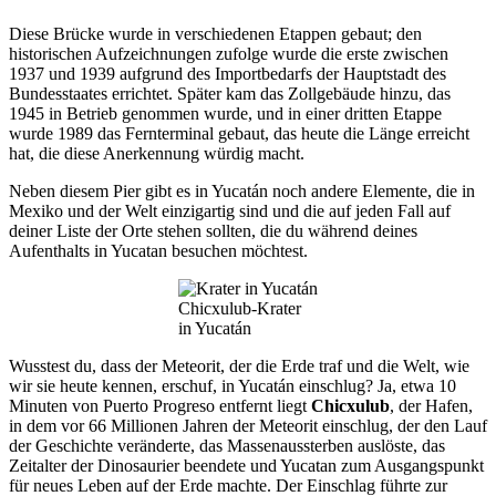
Diese Brücke wurde in verschiedenen Etappen gebaut; den
historischen Aufzeichnungen zufolge wurde die erste zwischen
1937 und 1939 aufgrund des Importbedarfs der Hauptstadt des
Bundesstaates errichtet. Später kam das Zollgebäude hinzu, das
1945 in Betrieb genommen wurde, und in einer dritten Etappe
wurde 1989 das Fernterminal gebaut, das heute die Länge erreicht
hat, die diese Anerkennung würdig macht.
Neben diesem Pier gibt es in Yucatán noch andere Elemente, die in
Mexiko und der Welt einzigartig sind und die auf jeden Fall auf
deiner Liste der Orte stehen sollten, die du während deines
Aufenthalts in Yucatan besuchen möchtest.
Chicxulub-Krater
in Yucatán
Wusstest du, dass der Meteorit, der die Erde traf und die Welt, wie
wir sie heute kennen, erschuf, in Yucatán einschlug? Ja, etwa 10
Minuten von Puerto Progreso entfernt liegt
Chicxulub
, der Hafen,
in dem vor 66 Millionen Jahren der Meteorit einschlug, der den Lauf
der Geschichte veränderte, das Massenaussterben auslöste, das
Zeitalter der Dinosaurier beendete und Yucatan zum Ausgangspunkt
für neues Leben auf der Erde machte. Der Einschlag führte zur