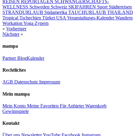
REISEN
REPORTAGEN
SCHWANGERSCHAFTS-
WELLNESS
Schweden
Schweiz
SKIFAHREN
Sport
Städtereisen
STRANDURLAUB
Südamerika
TAUCHURLAUB
THAILAND
Tropical
Tschechien
Türkei
USA
Veranstaltungs-Kalender
Wandern
Workation
Yoga
Zypern
«
Vorheriger
Nächster
»
mampa
Partner
Blog
Kalender
Rechtliches
AGB
Datenschutz
Impressum
Mein mampa
Mein Konto
Meine Favoriten
Für Anbieter
Warenkorb
Gewinnspiele
Kontakt
Über uns
Newsletter
YouTube
Facebook
Instagram