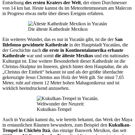
Entstehung
des ersten Kraters der Welt
, der einen Durchmesser
von 14 km hat. Heute kannst du im Meteoritenmuseum am Malecon
in Progreso etwas mehr über dieses Ereignis erfahren.
Die älteste Kathedrale Mexikos
Ein weiteres Wunder, das es nur in Yucatán gibt, ist die der
San
Ildefonso gewidmete Kathedrale
in der Hauptstadt Yucatáns, die
der Geschichte nach
die erste in Kontinentalamerika erbaute
Kathedrale
war und somit
die älteste Mexikos
und ein nationales
Kulturgut ist. Eine weitere Besonderheit dieser Kathedrale ist die
Christus-Skulptur im Inneren, gleich hinter dem Hauptaltar, die als
„Christus der Einheit“ bekannt ist und als der größte überdachte
gekreuzigte Jesus Christus aus Holz der Welt gilt. Sie misst 7,65
Meter, ruht auf einem 12 Meter hohen Mahagonikreuz und ist
wirklich beeindruckend anzusehen.
Weltwunder der Neuzeit:
Kukulkan-Tempel
Auch in Yucatán kannst du, wie bereits bekannt, das Werk der Maya
in erstaunlichen Räumen bewundern, zum Beispiel den
Kukulkan-
Tempel in Chichén Itzá
, das einzige Bauwerk Mexikos, das seit