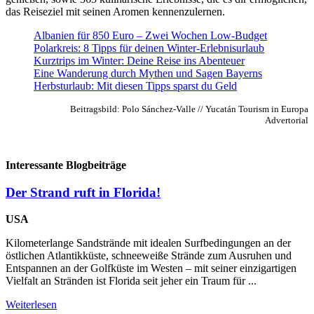
das Reiseziel mit seinen Aromen kennenzulernen.
Albanien für 850 Euro – Zwei Wochen Low-Budget
Polarkreis: 8 Tipps für deinen Winter-Erlebnisurlaub
Kurztrips im Winter: Deine Reise ins Abenteuer
Eine Wanderung durch Mythen und Sagen Bayerns
Herbsturlaub: Mit diesen Tipps sparst du Geld
Beitragsbild: Polo Sánchez-Valle // Yucatán Tourism in Europa
Advertorial
Interessante Blogbeiträge
Der Strand ruft in Florida!
USA
Kilometerlange Sandstrände mit idealen Surfbedingungen an der
östlichen Atlantikküste, schneeweiße Strände zum Ausruhen und
Entspannen an der Golfküste im Westen – mit seiner einzigartigen
Vielfalt an Stränden ist Florida seit jeher ein Traum für ...
Weiterlesen