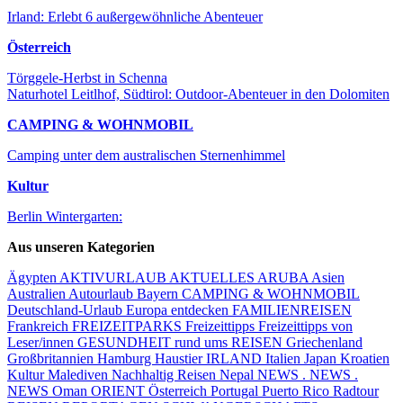
Irland: Erlebt 6 außergewöhnliche Abenteuer
Österreich
Törggele-Herbst in Schenna
Naturhotel Leitlhof, Südtirol: Outdoor-Abenteuer in den Dolomiten
CAMPING & WOHNMOBIL
Camping unter dem australischen Sternenhimmel
Kultur
Berlin Wintergarten:
Aus unseren Kategorien
Ägypten
AKTIVURLAUB
AKTUELLES
ARUBA
Asien
Australien
Autourlaub
Bayern
CAMPING & WOHNMOBIL
Deutschland-Urlaub
Europa entdecken
FAMILIENREISEN
Frankreich
FREIZEITPARKS
Freizeittipps
Freizeittipps von
Leser/innen
GESUNDHEIT rund ums REISEN
Griechenland
Großbritannien
Hamburg
Haustier
IRLAND
Italien
Japan
Kroatien
Kultur
Malediven
Nachhaltig Reisen
Nepal
NEWS . NEWS .
NEWS
Oman
ORIENT
Österreich
Portugal
Puerto Rico
Radtour