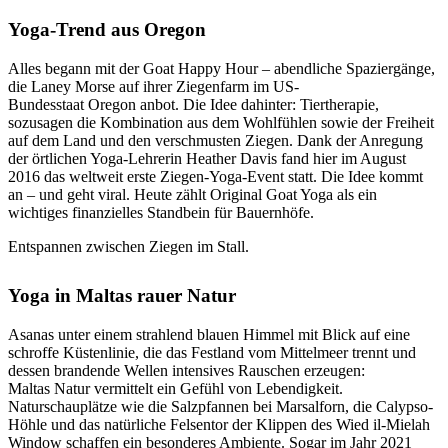
Yoga-Trend aus Oregon
Alles begann mit der Goat Happy Hour – abendliche Spaziergänge,
die Laney Morse auf ihrer Ziegenfarm im US-
Bundesstaat Oregon anbot. Die Idee dahinter: Tiertherapie,
sozusagen die Kombination aus dem Wohlfühlen sowie der Freiheit
auf dem Land und den verschmusten Ziegen. Dank der Anregung
der örtlichen Yoga-Lehrerin Heather Davis fand hier im August
2016 das weltweit erste Ziegen-Yoga-Event statt. Die Idee kommt
an – und geht viral. Heute zählt Original Goat Yoga als ein
wichtiges finanzielles Standbein für Bauernhöfe.
Entspannen zwischen Ziegen im Stall.
Yoga in Maltas rauer Natur
Asanas unter einem strahlend blauen Himmel mit Blick auf eine
schroffe Küstenlinie, die das Festland vom Mittelmeer trennt und
dessen brandende Wellen intensives Rauschen erzeugen:
Maltas Natur vermittelt ein Gefühl von Lebendigkeit.
Naturschauplätze wie die Salzpfannen bei Marsalforn, die Calypso-
Höhle und das natürliche Felsentor der Klippen des Wied il-Mielah
Window schaffen ein besonderes Ambiente. Sogar im Jahr 2021