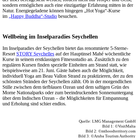
sondern ermöglichen auch eine einzigartige Erfahrung mitten in der
Natur. Energiegeladene können hingegen „Hot Yoga“-Kurse
im
„Happy Buddha“-Studio
besuchen.
Wellbeing im Inselparadies
Seychellen
Im Inselparadies der Seychellen bietet das renommierte 5-Sterne-
Resort
STORY Seychelles
auf der Hauptinsel Mahé wöchentliche
Kurse in seinem erstklassigen Fitnessstudio an. Zusätzlich zu den
regulären Kursen finden spezielle Einheiten am Strand statt, wie
beispielsweise am 21. Juni. Gäste haben auch die Möglichkeit,
individuell Yoga am Beau Vallon Strand zu praktizieren, der zu den
schönsten Stränden der Seychellen zählt. Ob in der morgendlichen
Stille zwischen dem tiefblauen Ozean und dem saftigen Grün des
Morne Nationalparks oder zum beeindruckenden Sonnenuntergang
über dem Indischen Ozean – die Möglichkeiten für Entspannung
und Erholung sind schier endlos.
Quelle: LMG Management GmbH
Bild 1: ©VisitMalta
Bild 2: ©mthoodterritory.com
Bild 3: ©Aruba Tourism Authority