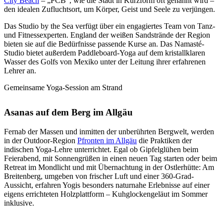
City Beach
– „PCB”, wie die Stadt in Kurzform oft genannt wird –
den idealen Zufluchtsort, um Körper, Geist und Seele zu verjüngen.
Das Studio by the Sea verfügt über ein engagiertes Team von Tanz-
und Fitnessexperten. England der weißen Sandstrände der Region
bieten sie auf die Bedürfnisse passende Kurse an. Das Namasté-
Studio bietet außerdem Paddleboard-Yoga auf dem kristallklaren
Wasser des Golfs von Mexiko unter der Leitung ihrer erfahrenen
Lehrer an.
Gemeinsame Yoga-Session am Strand
Asanas auf dem Berg
im Allgäu
Fernab der Massen und inmitten der unberührten Bergwelt, werden
in der Outdoor-Region
Pfronten im Allgäu
die Praktiken der
indischen Yoga-Lehre unterrichtet. Egal ob Gipfelglühen beim
Feierabend, mit Sonnengrüßen in einen neuen Tag starten oder beim
Retreat im Mondlicht und mit Übernachtung in der Ostlerhütte: Am
Breitenberg, umgeben von frischer Luft und einer 360-Grad-
Aussicht, erfahren Yogis besonders naturnahe Erlebnisse auf einer
eigens errichteten Holzplattform – Kuhglockengeläut im Sommer
inklusive.