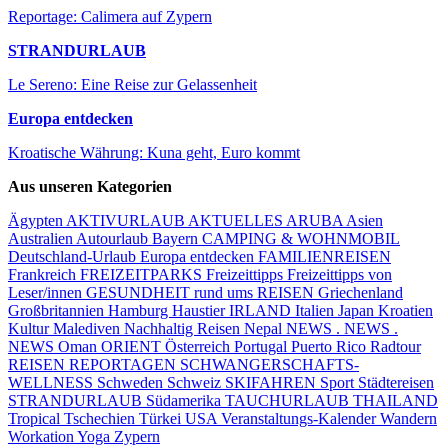
Reportage: Calimera auf Zypern
STRANDURLAUB
Le Sereno: Eine Reise zur Gelassenheit
Europa entdecken
Kroatische Währung: Kuna geht, Euro kommt
Aus unseren Kategorien
Ägypten
AKTIVURLAUB
AKTUELLES
ARUBA
Asien
Australien
Autourlaub
Bayern
CAMPING & WOHNMOBIL
Deutschland-Urlaub
Europa entdecken
FAMILIENREISEN
Frankreich
FREIZEITPARKS
Freizeittipps
Freizeittipps von
Leser/innen
GESUNDHEIT rund ums REISEN
Griechenland
Großbritannien
Hamburg
Haustier
IRLAND
Italien
Japan
Kroatien
Kultur
Malediven
Nachhaltig Reisen
Nepal
NEWS . NEWS .
NEWS
Oman
ORIENT
Österreich
Portugal
Puerto Rico
Radtour
REISEN
REPORTAGEN
SCHWANGERSCHAFTS-
WELLNESS
Schweden
Schweiz
SKIFAHREN
Sport
Städtereisen
STRANDURLAUB
Südamerika
TAUCHURLAUB
THAILAND
Tropical
Tschechien
Türkei
USA
Veranstaltungs-Kalender
Wandern
Workation
Yoga
Zypern