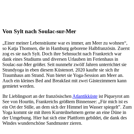
Von Sylt nach Soulac-sur-Mer
„Einer meiner Lebensträume war es immer, am Meer zu wohnen“,
so Katja Thomsen, die in Hamburg geborene Halbfranzösin. Zuerst
zog es sie nach Sylt. Doch ihre Sehnsucht nach Frankreich war
dank eines Studiums und diversen Urlauben im Ferienhaus in
Soulac-sur-Mer größer. Seit nunmehr zwölf Jahren unterrichtet sie
Strandyoga in eben diesem Küstenort. 2020 kaufte sie sich ihr
Traumhaus am Strand. Nun bietet sie Yoga-Session am Meer an.
Auch ein kleines Bed and Breakfast mit zwei Gästezimmern kann
gemietet werden.
Ihr Lieblingsort an der französischen
Atlantikküste
ist Piqueyrot am
See von Hourtin, Frankreichs größtem Binnensee: „Für mich ist es
ein Ort der Stille, an dem sich der Himmel im Wasser spiegelt”. Zum
Yoga kommt sie mit ihren Kursteilnehmern gerne an eine Düne in
der Umgebung. Hier hat sich eine Plattform gebildet, die dank des
Windes wunderschöne Sandmuster zieren.