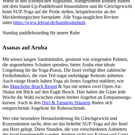
Wiese in den schottischen Highlands. Hartgesottene können zudem
mit dem Stand-Up-Paddleboard hinausfahren und ihr Gleichgewicht
beim SUP-Yoga auf die Probe stellen, beispielsweise an der
Mecklenburgischen Seenplatte. Alle Yoga-tauglichen Reviere
unter
https://www.leboat.de/hausbooturlaub
.
Standup paddleboarding für innere Ruhe
Asanas auf Aruba
Mit seinen langen Sandstränden, gesäumt von wiegenden Palmen,
die angenehmen Schatten spenden, bietet Aruba eine ideale
Umgebung für die Yoga-Praxis. Die Insel verfügt über zahlreiche
Freiluftstudios, die zum Teil sogar mehrtägige Retreats anbieten.
Auch einige Hotels haben Yoga als festes Angebot etabliert, wie
das
Manchebo Beach Resort
& Spa mit seinen zwei Open-Air-
Shalas mit Blick auf den Eagle Beach. Hier haben die Gäste jede
Woche die Wahl zwischen einem breites Angebot an Entspannungs-
kursen. Auch in den
Divi & Tamarijn Häusern
finden sich
entsprechende Angebote für Ruhesuchende.
Wer eine besondere Herausforderung für Gleichgewicht und
Konzentration sucht, dem sei das beliebte SUP-Yoga auf der Insel
ans Herz gelegt. Diese Stunden, die von verschiedenen Anbietern
der Insel bereitgestellt werden, fördern nicht nur Körper und Geist,