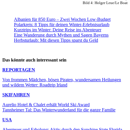
Bild 4: Holger Leue/Le Boat
Albanien für 850 Euro – Zwei Wochen Low-Budget
Polarkreis: 8 Tipps für deinen Winter-Erlebnisurlaub
Kurztrips im Winter: Deine Reise ins Abenteuer
Eine Wanderung durch Mythen und Sagen Bayerns
Herbsturlaub: Mit diesen Tipps sparst du Geld
Das könnte auch interessant sein
REPORTAGEN
Von frommen Mädchen, bösen Piraten, wundersamen Heilungen
und wildem Wetter: Roadtrip Irland
SKIFAHREN
Aurelio Hotel & Chalet erhält World Ski Award
Tannheimer Tal: Das Winterwunderland für die ganze Familie
USA
Abenteuer und Erholung: Aktiv durch den Sunshine State Florida