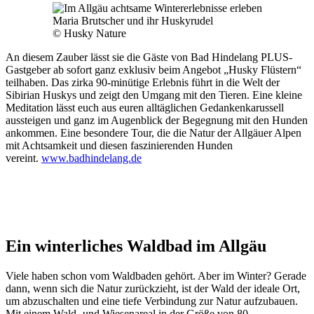
Maria Brutscher und ihr Huskyrudel
© Husky Nature
An diesem Zauber lässt sie die Gäste von Bad Hindelang PLUS-
Gastgeber ab sofort ganz exklusiv beim Angebot „Husky Flüstern“
teilhaben. Das zirka 90-minütige Erlebnis führt in die Welt der
Sibirian Huskys und zeigt den Umgang mit den Tieren. Eine kleine
Meditation lässt euch aus euren alltäglichen Gedankenkarussell
aussteigen und ganz im Augenblick der Begegnung mit den Hunden
ankommen. Eine besondere Tour, die die Natur der Allgäuer Alpen
mit Achtsamkeit und diesen faszinierenden Hunden
vereint.
www.badhindelang.de
Ein winterliches Waldbad
im Allgäu
Viele haben schon vom Waldbaden gehört. Aber im Winter? Gerade
dann, wenn sich die Natur zurückzieht, ist der Wald der ideale Ort,
um abzuschalten und eine tiefe Verbindung zur Natur aufzubauen.
Mit einem Wald- und Wiesenareal in der Größe von 80