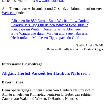
kostenlos. Mehr Infos:
www.oberstdorf.de
Alle Themen zur Achtsamkeit und Gesundzeit könnt ihr auf unserer
Webseite
finden!
Albanien für 850 Euro – Zwei Wochen Low-Budget
Polarkreis: 8 Tipps für deinen Winter-Erlebnisurlaub
Kurztrips im Winter: Deine Reise ins Abenteuer
Eine Wanderung durch Mythen und Sagen Bayerns
Herbsturlaub: Mit diesen Tipps sparst du Geld
Quelle: Allgäu GmbH
Beitragsbild: Allgäu GmbH / Florian Grieger
Interessante Blogbeiträge
Allgäu: Herbst-Auszeit bei Haubers Naturre...
Bayern, Yoga
Beim Spaziergang auf dem eigens von Haubers Naturresort im
Allgäu angelegten Klimapfad genießen Urlauber den ruhigen
Zauber von Wald und Wiesen. © Haubers Naturresort