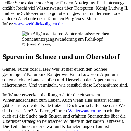
heißer Schokolade oder Suppe für den Abstieg ins Tal. Unterwegs
erzählt Joschi viel Wissenswertes über Tierspuren, König Ludwig II.
und seine Schlösser und Jagdhütten – gewürzt mit der einen oder
anderen Anekdote des erfahrenen Bergfexes. Mehr
Infos:
www.weitblick-allgaeu.de
Sonnenuntergangswanderung am Rohrkopf
© Josef Vitasek
Spuren im Schnee rund um Oberstdorf
Gämse, Fuchs oder Hase? Wer ist hier durch den Schnee
gesprungen? Naturpark-Ranger wie Britta Löw vom Alpinium
sollen euch die Landschaften und Tierwelten des Alpenraums
näherbringen. Und vermitteln, wie sensibel diese Lebensräume sind.
Im Winter erwecken die Ranger dafür die einsamsten
Winterlandschaften zum Leben. Auch wenn alles erstarrt scheint,
gibt es Tiere, die der Kälte trotzen. Doch wie schaffen sie das? Wer
sind diese Tiere? Auf der geführten
Winterwanderung
macht ihr
euch auf die Suche nach Spuren und erfahren Spannendes über die
Überlebensstrategien heimischer Wildtiere in der kalten Jahreszeit.
Die Teilnahme an der etwa fünf Kilometer langen Tour ist