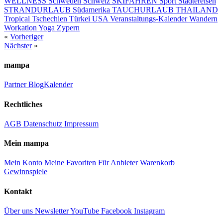
WELLNESS
Schweden
Schweiz
SKIFAHREN
Sport
Städtereisen
STRANDURLAUB
Südamerika
TAUCHURLAUB
THAILAND
Tropical
Tschechien
Türkei
USA
Veranstaltungs-Kalender
Wandern
Workation
Yoga
Zypern
«
Vorheriger
Nächster
»
mampa
Partner
Blog
Kalender
Rechtliches
AGB
Datenschutz
Impressum
Mein mampa
Mein Konto
Meine Favoriten
Für Anbieter
Warenkorb
Gewinnspiele
Kontakt
Über uns
Newsletter
YouTube
Facebook
Instagram