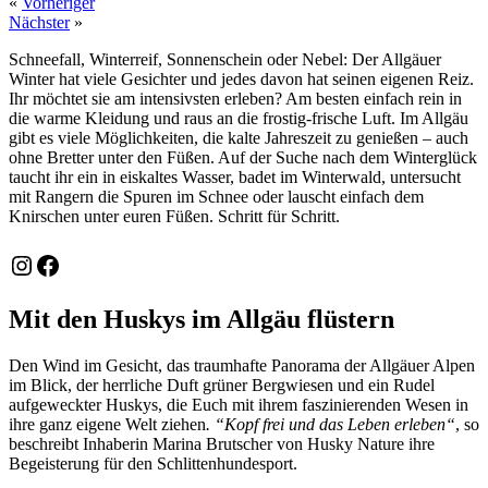
«
Vorheriger
Nächster
»
Schneefall, Winterreif, Sonnenschein oder Nebel: Der Allgäuer
Winter hat viele Gesichter und jedes davon hat seinen eigenen Reiz.
Ihr möchtet sie am intensivsten erleben? Am besten einfach rein in
die warme Kleidung und raus an die frostig-frische Luft. Im Allgäu
gibt es viele Möglichkeiten, die kalte Jahreszeit zu genießen – auch
ohne Bretter unter den Füßen. Auf der Suche nach dem Winterglück
taucht ihr ein in eiskaltes Wasser, badet im Winterwald, untersucht
mit Rangern die Spuren im Schnee oder lauscht einfach dem
Knirschen unter euren Füßen. Schritt für Schritt.
Instagram
Facebook
Mit den Huskys im Allgäu flüstern
Den Wind im Gesicht, das traumhafte Panorama der Allgäuer Alpen
im Blick, der herrliche Duft grüner Bergwiesen und ein Rudel
aufgeweckter Huskys, die Euch mit ihrem faszinierenden Wesen in
ihre ganz eigene Welt ziehen
.
“
Kopf frei und das Leben erleben“
, so
beschreibt Inhaberin Marina Brutscher von Husky Nature ihre
Begeisterung für den Schlittenhundesport.