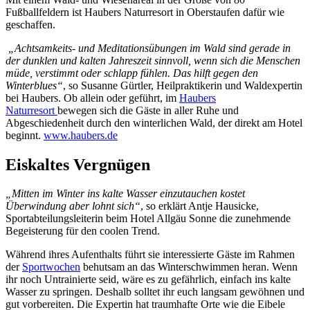
Fußballfeldern ist Haubers Naturresort in Oberstaufen dafür wie
geschaffen.
„Achtsamkeits- und Meditationsübungen im Wald sind gerade in
der dunklen und kalten Jahreszeit sinnvoll, wenn sich die Menschen
müde, verstimmt oder schlapp fühlen. Das hilft gegen den
Winterblues“
, so Susanne Gürtler, Heilpraktikerin und Waldexpertin
bei Haubers. Ob allein oder geführt, im
Haubers
Naturresort
bewegen sich die Gäste in aller Ruhe und
Abgeschiedenheit durch den winterlichen Wald, der direkt am Hotel
beginnt.
www.haubers.de
Eiskaltes Vergnügen
„Mitten im Winter ins kalte Wasser einzutauchen kostet
Überwindung aber lohnt sich“
, so erklärt Antje Hausicke,
Sportabteilungsleiterin beim Hotel Allgäu Sonne die zunehmende
Begeisterung für den coolen Trend.
Während ihres Aufenthalts führt sie interessierte Gäste im Rahmen
der
Sportwochen
behutsam an das Winterschwimmen heran. Wenn
ihr noch Untrainierte seid, wäre es zu gefährlich, einfach ins kalte
Wasser zu springen. Deshalb solltet ihr euch langsam gewöhnen und
gut vorbereiten. Die Expertin hat traumhafte Orte wie die Eibele