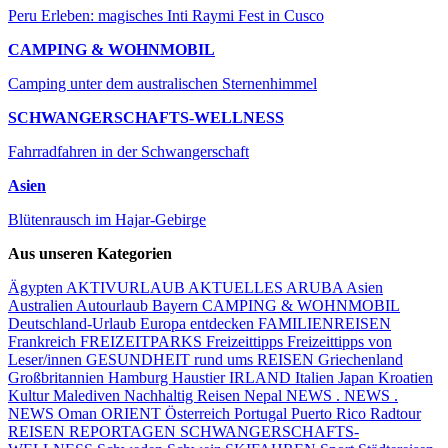
Peru Erleben: magisches Inti Raymi Fest in Cusco
CAMPING & WOHNMOBIL
Camping unter dem australischen Sternenhimmel
SCHWANGERSCHAFTS-WELLNESS
Fahrradfahren in der Schwangerschaft
Asien
Blütenrausch im Hajar-Gebirge
Aus unseren Kategorien
Ägypten
AKTIVURLAUB
AKTUELLES
ARUBA
Asien
Australien
Autourlaub
Bayern
CAMPING & WOHNMOBIL
Deutschland-Urlaub
Europa entdecken
FAMILIENREISEN
Frankreich
FREIZEITPARKS
Freizeittipps
Freizeittipps von
Leser/innen
GESUNDHEIT rund ums REISEN
Griechenland
Großbritannien
Hamburg
Haustier
IRLAND
Italien
Japan
Kroatien
Kultur
Malediven
Nachhaltig Reisen
Nepal
NEWS . NEWS .
NEWS
Oman
ORIENT
Österreich
Portugal
Puerto Rico
Radtour
REISEN
REPORTAGEN
SCHWANGERSCHAFTS-