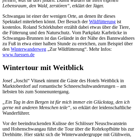
fressen, was sie dort finden. Damit würden sie ihren eigenen
Lebensraum, den Wald, zerstören“
, erklärt der Jäger.
Schwangau ist einer der wenigen Orte, an denen ihr dieses
Spektakel miterleben könnt. Der Besuch der
Wildfütterung
ist
kostenlos. Roland Schörkhuber erzählt dabei etwas über die Tiere,
die Fütterung und den Naturschutz. Vom Parkplatz Karbrücke in
Schwangau-Brunnen ist das Gelände in der Nähe des Bannwaldsees
zu Fuß in etwa einer halben Stunde zu erreichen, zum Beispiel über
den
Winterwanderweg
„Zur Wildfütterung“. Mehr Infos:
www.fuessen.de
Wintertour mit Weitblick
Josef „Joschi“ Vitasek nimmt die Gäste des Hotels Weitblick in
Marktoberdorf auf romantische Schneeschuhwanderungen – am
liebsten bis zum Sonnenuntergang.
„Ein Tag in den Bergen ist für mich immer ein Glückstag, den ich
gerne mit anderen Menschen teile“
, so erklärt der leidenschaftliche
Wanderführer.
Vor der beeindruckenden Kulisse der Schlösser Neuschwanstein
und Hohenschwangau führt die Tour über die Rohrkopfhütte bis zur
Drehhütte. Hier stärkt sich die Winterwandergruppe mit Glühwein,