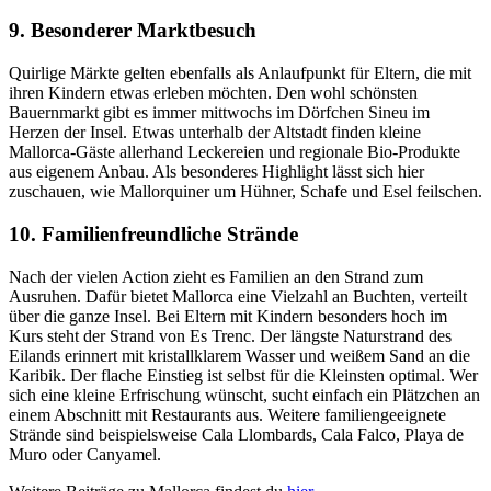
9. Besonderer Marktbesuch
Quirlige Märkte gelten ebenfalls als Anlaufpunkt für Eltern, die mit
ihren Kindern etwas erleben möchten. Den wohl schönsten
Bauernmarkt gibt es immer mittwochs im Dörfchen Sineu im
Herzen der Insel. Etwas unterhalb der Altstadt finden kleine
Mallorca-Gäste allerhand Leckereien und regionale Bio-Produkte
aus eigenem Anbau. Als besonderes Highlight lässt sich hier
zuschauen, wie Mallorquiner um Hühner, Schafe und Esel feilschen.
10. Familienfreundliche Strände
Nach der vielen Action zieht es Familien an den Strand zum
Ausruhen. Dafür bietet Mallorca eine Vielzahl an Buchten, verteilt
über die ganze Insel. Bei Eltern mit Kindern besonders hoch im
Kurs steht der Strand von Es Trenc. Der längste Naturstrand des
Eilands erinnert mit kristallklarem Wasser und weißem Sand an die
Karibik. Der flache Einstieg ist selbst für die Kleinsten optimal. Wer
sich eine kleine Erfrischung wünscht, sucht einfach ein Plätzchen an
einem Abschnitt mit Restaurants aus. Weitere familiengeeignete
Strände sind beispielsweise Cala Llombards, Cala Falco, Playa de
Muro oder Canyamel.