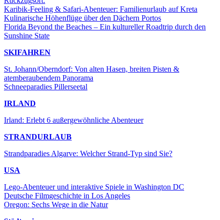
Rückzugsort.
Karibik-Feeling & Safari-Abenteuer: Familienurlaub auf Kreta
Kulinarische Höhenflüge über den Dächern Portos
Florida Beyond the Beaches – Ein kultureller Roadtrip durch den
Sunshine State
SKIFAHREN
St. Johann/Oberndorf: Von alten Hasen, breiten Pisten &
atemberaubendem Panorama
Schneeparadies Pillerseetal
IRLAND
Irland: Erlebt 6 außergewöhnliche Abenteuer
STRANDURLAUB
Strandparadies Algarve: Welcher Strand-Typ sind Sie?
USA
Lego-Abenteuer und interaktive Spiele in Washington DC
Deutsche Filmgeschichte in Los Angeles
Oregon: Sechs Wege in die Natur