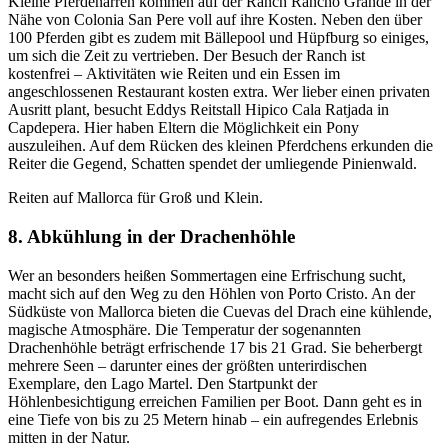
Kleine Pferdenarren kommen auf der Ranch Rancho Grande in der
Nähe von Colonia San Pere voll auf ihre Kosten. Neben den über
100 Pferden gibt es zudem mit Bällepool und Hüpfburg so einiges,
um sich die Zeit zu vertrieben. Der Besuch der Ranch ist
kostenfrei – Aktivitäten wie Reiten und ein Essen im
angeschlossenen Restaurant kosten extra. Wer lieber einen privaten
Ausritt plant, besucht Eddys Reitstall Hipico Cala Ratjada in
Capdepera. Hier haben Eltern die Möglichkeit ein Pony
auszuleihen. Auf dem Rücken des kleinen Pferdchens erkunden die
Reiter die Gegend, Schatten spendet der umliegende Pinienwald.
Reiten auf Mallorca für Groß und Klein.
8. Abkühlung in der Drachenhöhle
Wer an besonders heißen Sommertagen eine Erfrischung sucht,
macht sich auf den Weg zu den Höhlen von Porto Cristo. An der
Südküste von Mallorca bieten die Cuevas del Drach eine kühlende,
magische Atmosphäre. Die Temperatur der sogenannten
Drachenhöhle beträgt erfrischende 17 bis 21 Grad. Sie beherbergt
mehrere Seen – darunter eines der größten unterirdischen
Exemplare, den Lago Martel. Den Startpunkt der
Höhlenbesichtigung erreichen Familien per Boot. Dann geht es in
eine Tiefe von bis zu 25 Metern hinab – ein aufregendes Erlebnis
mitten in der Natur.