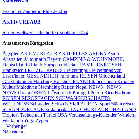
Städtereisen
Festlicher Zauber in Philadelphia
AKTIVURLAUB
Surfen weltweit – die besten Spots für 2024
Aus unseren Kategorien
Ägypten
AKTIVURLAUB
AKTUELLES
ARUBA
Asien
Australien
Autourlaub
Bayern
CAMPING & WOHNMOBIL
Deutschland-Urlaub
Europa entdecken
FAMILIENREISEN
Frankreich
FREIZEITPARKS
Freizeittipps
Freizeittipps von
Leser/innen
GESUNDHEIT rund ums REISEN
Griechenland
Großbritannien
Hamburg
Haustier
IRLAND
Italien
Japan
Kroatien
Kultur
Malediven
Nachhaltig Reisen
Nepal
NEWS . NEWS .
NEWS
Oman
ORIENT
Österreich
Portugal
Puerto Rico
Radtour
REISEN
REPORTAGEN
SCHWANGERSCHAFTS-
WELLNESS
Schweden
Schweiz
SKIFAHREN
Sport
Städtereisen
STRANDURLAUB
Südamerika
TAUCHURLAUB
THAILAND
Tropical
Tschechien
Türkei
USA
Veranstaltungs-Kalender
Wandern
Workation
Yoga
Zypern
«
Vorheriger
Nächster
»