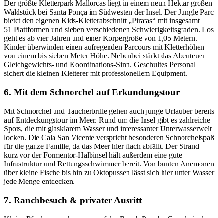
Der größte Kletterpark Mallorcas liegt in einem neun Hektar großen
Waldstück bei Santa Ponça im Südwesten der Insel. Der Jungle Parc
bietet den eigenen Kids-Kletterabschnitt „Piratas“ mit insgesamt
51 Plattformen und sieben verschiedenen Schwierigkeitsgraden. Los
geht es ab vier Jahren und einer Körpergröße von 1,05 Metern.
Kinder überwinden einen aufregenden Parcours mit Kletterhöhen
von einem bis sieben Meter Höhe. Nebenbei stärkt das Abenteuer
Gleichgewichts- und Koordinations-Sinn. Geschultes Personal
sichert die kleinen Kletterer mit professionellem Equipment.
6. Mit dem Schnorchel auf Erkundungstour
Mit Schnorchel und Taucherbrille gehen auch junge Urlauber bereits
auf Entdeckungstour im Meer. Rund um die Insel gibt es zahlreiche
Spots, die mit glasklarem Wasser und interessanter Unterwasserwelt
locken. Die Cala San Vicente verspricht besonderen Schnorchelspaß
für die ganze Familie, da das Meer hier flach abfällt. Der Strand
kurz vor der Formentor-Halbinsel hält außerdem eine gute
Infrastruktur und Rettungsschwimmer bereit. Von bunten Anemonen
über kleine Fische bis hin zu Oktopussen lässt sich hier unter Wasser
jede Menge entdecken.
7. Ranchbesuch & privater Ausritt