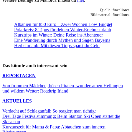
Weitere Beiträge zu Mallorca findest du
hier
.
Quelle: fincallorca
Bildmaterial: fincallorca
Albanien für 850 Euro – Zwei Wochen Low-Budget
Polarkreis: 8 Tipps für deinen Winter-Erlebnisurlaub
Kurztrips im Winter: Deine Reise ins Abenteuer
Eine Wanderung durch Mythen und Sagen Bayerns
Herbsturlaub: Mit diesen Tipps sparst du Geld
Das könnte auch interessant sein
REPORTAGEN
Von frommen Mädchen, bösen Piraten, wundersamen Heilungen
und wildem Wetter: Roadtrip Irland
AKTUELLES
Verdacht auf Schlaganfall: So reagiert man richtig:
Drei Tage Festivalstimmung: Beim Stanton Ski Open startet die
Skisaison
Kurzauszeit für Mama & Papa: Abtauchen zum inneren