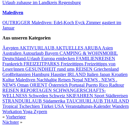
Urlaub zuhause im Landkreis Regensburg
Malediven
OUTRIGGER Malediven: Edel-Koch Eyck Zimmer gastiert im
Januar
Aus unseren Kategorien
Ägypten
AKTIVURLAUB
AKTUELLES
ARUBA
Asien
Australien
Autourlaub
Bayern
CAMPING & WOHNMOBIL
Deutschland-Urlaub
Europa entdecken
FAMILIENREISEN
Frankreich
FREIZEITPARKS
Freizeittipps
Freizeittipps von
Leser/innen
GESUNDHEIT rund ums REISEN
Griechenland
Großbritannien
Hamburg
Haustier
IRLAND
Italien
Japan
Kroatien
Kultur
Malediven
Nachhaltig Reisen
Nepal
NEWS . NEWS .
NEWS
Oman
ORIENT
Österreich
Portugal
Puerto Rico
Radtour
REISEN
REPORTAGEN
SCHWANGERSCHAFTS-
WELLNESS
Schweden
Schweiz
SKIFAHREN
Sport
Städtereisen
STRANDURLAUB
Südamerika
TAUCHURLAUB
THAILAND
Tropical
Tschechien
Türkei
USA
Veranstaltungs-Kalender
Wandern
Workation
Yoga
Zypern
«
Vorheriger
Nächster
»