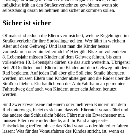
möglichst früh an den Straßenverkehr zu gewöhnen, wenn sie
selbstständig daran teilnehmen und sicher ankommen sollen.
Sicher ist sicher
Oftmals sind jedoch die Eltern verunsichert, welche Regelungen im
Straßenverkehr für ihre Sprösslinge gel­ ten. Wer fährt in welchem
Alter auf dem Gehweg? Und lässt man die Kinder besser
vorausfahren oder hin­ terherradeln? Hier gilt: Bis zum vollendeten
8. Lebensjahr müssen Kinder auf dem Gehweg fahren, bis zum
vollendeten 10. Lebensjahr dürfen sie das auch weiterhin. Übrigens:
Seit 2016 dürfen auch Eltern ihre Kinder auf dem Gehweg mit dem
Rad begleiten. Auf jeden Fall aber gilt: Soll eine Straße überquert
werden, müssen Eltern und Kinder absteigen und die Räder über die
Straße schieben. Ein baulich von der Auto­Fahrbahn ab­ getrennter
Fahrradweg darf auch von Kindern unter acht Jahren benutzt
werden.
Sind zwei Erwachsene mit einem oder mehreren Kindern mit dem
Rad unterwegs, bietet es sich an, dass ein Elternteil vorausfährt und
das andere das Schlusslicht bildet. Fährt nur ein Erwachsener mit,
müssen Eltern eine individuelle, auf ihr Kind angepasste
Entscheidung treffen, ob sie das Kind voraus- oder hinterher fahren
lassen: Was für das Vorausfahren des Kindes spricht, ist, wenn es