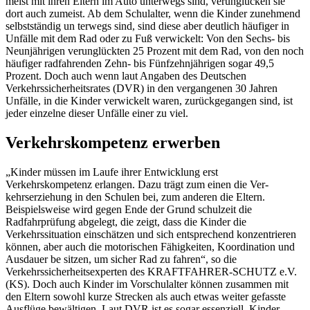
meist mit ihren Eltern im Auto unterwegs sind, verunglücken sie
dort auch zumeist. Ab dem Schulalter, wenn die Kinder zunehmend
selbstständig un­ terwegs sind, sind diese aber deutlich häufiger in
Unfälle mit dem Rad oder zu Fuß verwickelt: Von den Sechs- bis
Neunjährigen verunglückten 25 Prozent mit dem Rad, von den noch
häufiger radfahrenden Zehn- bis Fünfzehnjährigen sogar 49,5
Prozent. Doch auch wenn laut Angaben des Deutschen
Verkehrssicherheitsrates (DVR) in den vergangenen 30 Jahren
Unfälle, in die Kinder verwickelt waren, zurückgegangen sind, ist
jeder einzelne dieser Unfälle einer zu viel.
Verkehrskompetenz erwerben
„Kinder müssen im Laufe ihrer Entwicklung erst
Verkehrskompetenz erlangen. Dazu trägt zum einen die Ver­
kehrserziehung in den Schulen bei, zum anderen die Eltern.
Beispielsweise wird gegen Ende der Grund­ schulzeit die
Radfahrprüfung abgelegt, die zeigt, dass die Kinder die
Verkehrssituation einschätzen und sich entsprechend konzentrieren
können, aber auch die motorischen Fähigkeiten, Koordination und
Ausdauer be­ sitzen, um sicher Rad zu fahren“, so die
Verkehrssicherheitsexperten des KRAFTFAHRER-SCHUTZ e.V.
(KS). Doch auch Kinder im Vorschulalter können zusammen mit
den Eltern sowohl kurze Strecken als auch etwas weiter gefasste
Ausflüge bewältigen. Laut DVR ist es sogar essenziell, Kinder