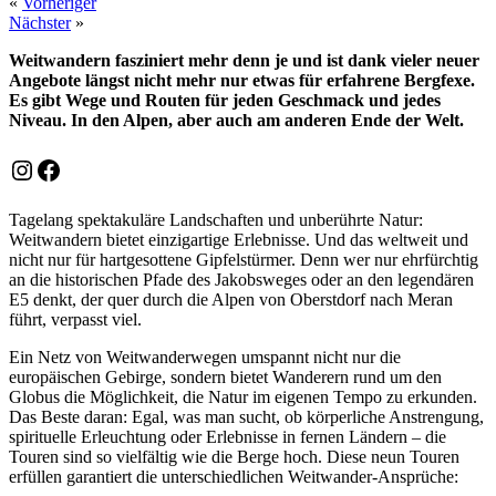
«
Vorheriger
Nächster
»
Weitwandern fasziniert mehr denn je und ist dank vieler neuer
Angebote längst nicht mehr nur etwas für erfahrene Bergfexe.
Es gibt Wege und Routen für jeden Geschmack und jedes
Niveau. In den Alpen, aber auch am anderen Ende der Welt.
Instagram
Facebook
Tagelang spektakuläre Landschaften und unberührte Natur:
Weitwandern bietet einzigartige Erlebnisse. Und das weltweit und
nicht nur für hartgesottene Gipfelstürmer. Denn wer nur ehrfürchtig
an die historischen Pfade des Jakobsweges oder an den legendären
E5 denkt, der quer durch die Alpen von Oberstdorf nach Meran
führt, verpasst viel.
Ein Netz von Weitwanderwegen umspannt nicht nur die
europäischen Gebirge, sondern bietet Wanderern rund um den
Globus die Möglichkeit, die Natur im eigenen Tempo zu erkunden.
Das Beste daran: Egal, was man sucht, ob körperliche Anstrengung,
spirituelle Erleuchtung oder Erlebnisse in fernen Ländern – die
Touren sind so vielfältig wie die Berge hoch. Diese neun Touren
erfüllen garantiert die unterschiedlichen Weitwander-Ansprüche: