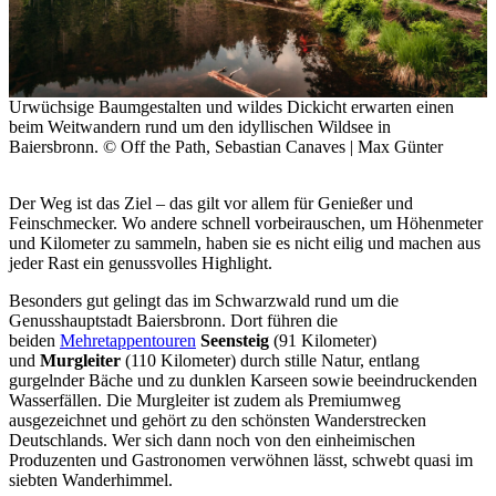
Urwüchsige Baumgestalten und wildes Dickicht erwarten einen
beim Weitwandern rund um den idyllischen Wildsee in
Baiersbronn. © Off the Path, Sebastian Canaves | Max Günter
Der Weg ist das Ziel – das gilt vor allem für Genießer und
Feinschmecker. Wo andere schnell vorbeirauschen, um Höhenmeter
und Kilometer zu sammeln, haben sie es nicht eilig und machen aus
jeder Rast ein genussvolles Highlight.
Besonders gut gelingt das im Schwarzwald rund um die
Genusshauptstadt Baiersbronn. Dort führen die
beiden
Mehretappentouren
Seensteig
(91 Kilometer)
und
Murgleiter
(110 Kilometer) durch stille Natur, entlang
gurgelnder Bäche und zu dunklen Karseen sowie beeindruckenden
Wasserfällen. Die Murgleiter ist zudem als Premiumweg
ausgezeichnet und gehört zu den schönsten Wanderstrecken
Deutschlands. Wer sich dann noch von den einheimischen
Produzenten und Gastronomen verwöhnen lässt, schwebt quasi im
siebten Wanderhimmel.