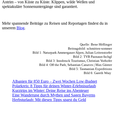
Antrim – von Küste zu Küste. Klippen, wilde Wellen und
spektakuläre Sonnenuntergänge sind garantiert.
Mehr spannende Beiträge zu Reisen und Reportagen findest du in
unserem
Blog
.
Quelle: Bene Höflinger
Beitragsbild: schmitten-sommer
Bild 1: Naturpark Ammergauer Alpen, Julian Leitenstorfer
Bild 2: TVB Paznaun-Ischgl
Bild 3: Innsbruck Tourismus, Christian Vorhofer
Bild 4: Off the Path, Sebastian Canaves | Max Günter
Bild 5: Tasmanian Expeditions
Bild 6: Gareth Wray
Albanien für 850 Euro – Zwei Wochen Low-Budget
Polarkreis: 8 Tipps für deinen Winter-Erlebnisurlaub
Kurztrips im Winter: Deine Reise ins Abenteuer
Eine Wanderung durch Mythen und Sagen Bayerns
Herbsturlaub: Mit diesen Tipps sparst du Geld