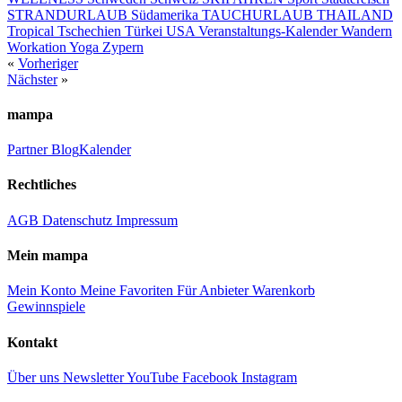
STRANDURLAUB
Südamerika
TAUCHURLAUB
THAILAND
Tropical
Tschechien
Türkei
USA
Veranstaltungs-Kalender
Wandern
Workation
Yoga
Zypern
«
Vorheriger
Nächster
»
mampa
Partner
Blog
Kalender
Rechtliches
AGB
Datenschutz
Impressum
Mein mampa
Mein Konto
Meine Favoriten
Für Anbieter
Warenkorb
Gewinnspiele
Kontakt
Über uns
Newsletter
YouTube
Facebook
Instagram