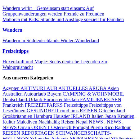
Wandern wirkt – Gemeinsam statt einsam: Auf
Gruppenwanderungen werden Fremde zu Freunden
Mallorca mit Kids: Strände und Ausflüge speziell für Familien
Wandern
Wandern in Süddeutschlands Winter-Wunderland
Freizeittipps
Hexenkraft und Magie: Sechs deutsche Legenden zur
Walpurgisnacht
Aus unseren Kategorien
Ägypten
AKTIVURLAUB
AKTUELLES
ARUBA
Asien
Australien
Autourlaub
Bayern
CAMPING & WOHNMOBIL
Deutschland-Urlaub
Europa entdecken
FAMILIENREISEN
Frankreich
FREIZEITPARKS
Freizeittipps
Freizeittipps von
Leser/innen
GESUNDHEIT rund ums REISEN
Griechenland
Großbritannien
Hamburg
Haustier
IRLAND
Italien
Japan
Kroatien
Kultur
Malediven
Nachhaltig Reisen
Nepal
NEWS . NEWS .
NEWS
Oman
ORIENT
Österreich
Portugal
Puerto Rico
Radtour
REISEN
REPORTAGEN
SCHWANGERSCHAFTS-
WELLNESS
Schweden
Schweiz
SKIFAHREN
Sport
Städtereisen