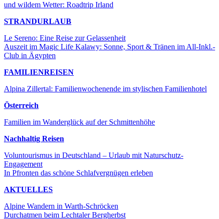
und wildem Wetter: Roadtrip Irland
STRANDURLAUB
Le Sereno: Eine Reise zur Gelassenheit
Auszeit im Magic Life Kalawy: Sonne, Sport & Tränen im All-Inkl.-
Club in Ägypten
FAMILIENREISEN
Alpina Zillertal: Familienwochenende im stylischen Familienhotel
Österreich
Familien im Wanderglück auf der Schmittenhöhe
Nachhaltig Reisen
Voluntourismus in Deutschland – Urlaub mit Naturschutz-
Engagement
In Pfronten das schöne Schlafvergnügen erleben
AKTUELLES
Alpine Wandern in Warth-Schröcken
Durchatmen beim Lechtaler Bergherbst