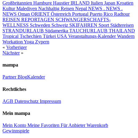
Großbritannien
Hamburg
Haustier
IRLAND
Italien
Japan
Kroatien
Kultur
Malediven
Nachhaltig Reisen
Nepal
NEWS . NEWS .
NEWS
Oman
ORIENT
Österreich
Portugal
Puerto Rico
Radtour
REISEN
REPORTAGEN
SCHWANGERSCHAFTS-
WELLNESS
Schweden
Schweiz
SKIFAHREN
Sport
Städtereisen
STRANDURLAUB
Südamerika
TAUCHURLAUB
THAILAND
Tropical
Tschechien
Türkei
USA
Veranstaltungs-Kalender
Wandern
Workation
Yoga
Zypern
«
Vorheriger
Nächster
»
mampa
Partner
Blog
Kalender
Rechtliches
AGB
Datenschutz
Impressum
Mein mampa
Mein Konto
Meine Favoriten
Für Anbieter
Warenkorb
Gewinnspiele