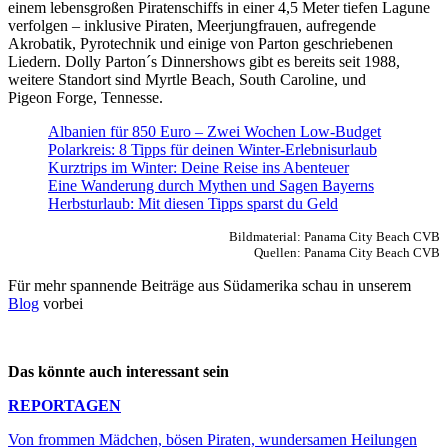
einem lebensgroßen Piratenschiffs in einer 4,5 Meter tiefen Lagune
verfolgen – inklusive Piraten, Meerjungfrauen, aufregende
Akrobatik, Pyrotechnik und einige von Parton geschriebenen
Liedern. Dolly Parton´s Dinnershows gibt es bereits seit 1988,
weitere Standort sind Myrtle Beach, South Caroline, und
Pigeon Forge, Tennesse.
Albanien für 850 Euro – Zwei Wochen Low-Budget
Polarkreis: 8 Tipps für deinen Winter-Erlebnisurlaub
Kurztrips im Winter: Deine Reise ins Abenteuer
Eine Wanderung durch Mythen und Sagen Bayerns
Herbsturlaub: Mit diesen Tipps sparst du Geld
Bildmaterial: Panama City Beach CVB
Quellen: Panama City Beach CVB
Für mehr spannende Beiträge aus Südamerika schau in unserem
Blog
vorbei
Das könnte auch interessant sein
REPORTAGEN
Von frommen Mädchen, bösen Piraten, wundersamen Heilungen