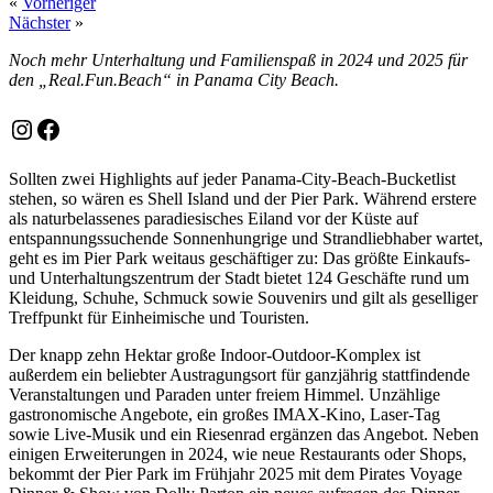
«
Vorheriger
Nächster
»
Noch mehr Unterhaltung und Familienspaß in 2024 und 2025 für
den „Real.Fun.Beach“ in Panama City Beach.
Instagram
Facebook
Sollten zwei Highlights auf jeder Panama-City-Beach-Bucketlist
stehen, so wären es Shell Island und der Pier Park. Während erstere
als naturbelassenes paradiesisches Eiland vor der Küste auf
entspannungssuchende Sonnenhungrige und Strandliebhaber wartet,
geht es im Pier Park weitaus geschäftiger zu: Das größte Einkaufs-
und Unterhaltungszentrum der Stadt bietet 124 Geschäfte rund um
Kleidung, Schuhe, Schmuck sowie Souvenirs und gilt als geselliger
Treffpunkt für Einheimische und Touristen.
Der knapp zehn Hektar große Indoor-Outdoor-Komplex ist
außerdem ein beliebter Austragungsort für ganzjährig stattfindende
Veranstaltungen und Paraden unter freiem Himmel. Unzählige
gastronomische Angebote, ein großes IMAX-Kino, Laser-Tag
sowie Live-Musik und ein Riesenrad ergänzen das Angebot. Neben
einigen Erweiterungen in 2024, wie neue Restaurants oder Shops,
bekommt der Pier Park im Frühjahr 2025 mit dem Pirates Voyage