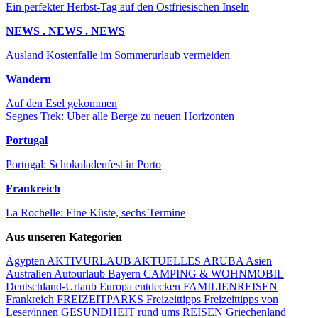
Ein perfekter Herbst-Tag auf den Ostfriesischen Inseln
NEWS . NEWS . NEWS
Ausland Kostenfalle im Sommerurlaub vermeiden
Wandern
Auf den Esel gekommen
Segnes Trek: Über alle Berge zu neuen Horizonten
Portugal
Portugal: Schokoladenfest in Porto
Frankreich
La Rochelle: Eine Küste, sechs Termine
Aus unseren Kategorien
Ägypten
AKTIVURLAUB
AKTUELLES
ARUBA
Asien
Australien
Autourlaub
Bayern
CAMPING & WOHNMOBIL
Deutschland-Urlaub
Europa entdecken
FAMILIENREISEN
Frankreich
FREIZEITPARKS
Freizeittipps
Freizeittipps von
Leser/innen
GESUNDHEIT rund ums REISEN
Griechenland