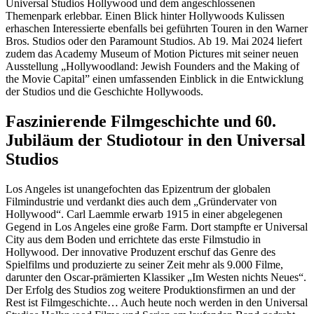
Universal Studios Hollywood und dem angeschlossenen
Themenpark erlebbar. Einen Blick hinter Hollywoods Kulissen
erhaschen Interessierte ebenfalls bei geführten Touren in den Warner
Bros. Studios oder den Paramount Studios. Ab 19. Mai 2024 liefert
zudem das Academy Museum of Motion Pictures mit seiner neuen
Ausstellung „Hollywoodland: Jewish Founders and the Making of
the Movie Capital” einen umfassenden Einblick in die Entwicklung
der Studios und die Geschichte Hollywoods.
Faszinierende Filmgeschichte und 60.
Jubiläum der Studiotour in den Universal
Studios
Los Angeles ist unangefochten das Epizentrum der globalen
Filmindustrie und verdankt dies auch dem „Gründervater von
Hollywood“. Carl Laemmle erwarb 1915 in einer abgelegenen
Gegend in Los Angeles eine große Farm. Dort stampfte er Universal
City aus dem Boden und errichtete das erste Filmstudio in
Hollywood. Der innovative Produzent erschuf das Genre des
Spielfilms und produzierte zu seiner Zeit mehr als 9.000 Filme,
darunter den Oscar-prämierten Klassiker „Im Westen nichts Neues“.
Der Erfolg des Studios zog weitere Produktionsfirmen an und der
Rest ist Filmgeschichte… Auch heute noch werden in den Universal