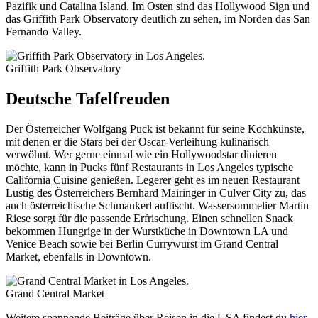
Pazifik und Catalina Island. Im Osten sind das Hollywood Sign und
das Griffith Park Observatory deutlich zu sehen, im Norden das San
Fernando Valley.
Griffith Park Observatory
Deutsche Tafelfreuden
Der Österreicher Wolfgang Puck ist bekannt für seine Kochkünste,
mit denen er die Stars bei der Oscar-Verleihung kulinarisch
verwöhnt. Wer gerne einmal wie ein Hollywoodstar dinieren
möchte, kann in Pucks fünf Restaurants in Los Angeles typische
California Cuisine genießen. Legerer geht es im neuen Restaurant
Lustig des Österreichers Bernhard Mairinger in Culver City zu, das
auch österreichische Schmankerl auftischt. Wassersommelier Martin
Riese sorgt für die passende Erfrischung. Einen schnellen Snack
bekommen Hungrige in der Wurstküche in Downtown LA und
Venice Beach sowie bei Berlin Currywurst im Grand Central
Market, ebenfalls in Downtown.
Grand Central Market
Weitere spannende Beiträge über Reisen in die USA findest du
hier
.