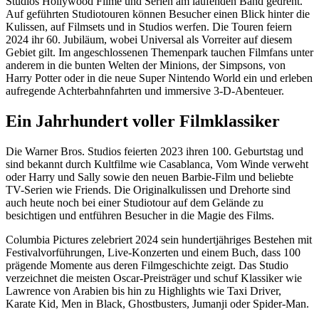
Studios Hollywood Filme und Serien am laufenden Band gedreht.
Auf geführten Studiotouren können Besucher einen Blick hinter die
Kulissen, auf Filmsets und in Studios werfen. Die Touren feiern
2024 ihr 60. Jubiläum, wobei Universal als Vorreiter auf diesem
Gebiet gilt. Im angeschlossenen Themenpark tauchen Filmfans unter
anderem in die bunten Welten der Minions, der Simpsons, von
Harry Potter oder in die neue Super Nintendo World ein und erleben
aufregende Achterbahnfahrten und immersive 3-D-Abenteuer.
Ein Jahrhundert voller Filmklassiker
Die Warner Bros. Studios feierten 2023 ihren 100. Geburtstag und
sind bekannt durch Kultfilme wie Casablanca, Vom Winde verweht
oder Harry und Sally sowie den neuen Barbie-Film und beliebte
TV-Serien wie Friends. Die Originalkulissen und Drehorte sind
auch heute noch bei einer Studiotour auf dem Gelände zu
besichtigen und entführen Besucher in die Magie des Films.
Columbia Pictures zelebriert 2024 sein hundertjähriges Bestehen mit
Festivalvorführungen, Live-Konzerten und einem Buch, dass 100
prägende Momente aus deren Filmgeschichte zeigt. Das Studio
verzeichnet die meisten Oscar-Preisträger und schuf Klassiker wie
Lawrence von Arabien bis hin zu Highlights wie Taxi Driver,
Karate Kid, Men in Black, Ghostbusters, Jumanji oder Spider-Man.