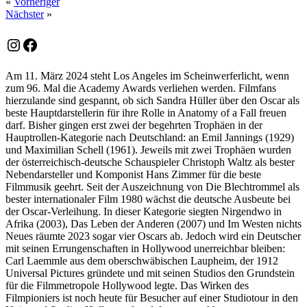
«
Vorheriger
Nächster
»
Instagram
Facebook
Am 11. März 2024 steht Los Angeles im Scheinwerferlicht, wenn
zum 96. Mal die Academy Awards verliehen werden. Filmfans
hierzulande sind gespannt, ob sich Sandra Hüller über den Oscar als
beste Hauptdarstellerin für ihre Rolle in Anatomy of a Fall freuen
darf. Bisher gingen erst zwei der begehrten Trophäen in der
Hauptrollen-Kategorie nach Deutschland: an Emil Jannings (1929)
und Maximilian Schell (1961). Jeweils mit zwei Trophäen wurden
der österreichisch-deutsche Schauspieler Christoph Waltz als bester
Nebendarsteller und Komponist Hans Zimmer für die beste
Filmmusik geehrt. Seit der Auszeichnung von Die Blechtrommel als
bester internationaler Film 1980 wächst die deutsche Ausbeute bei
der Oscar-Verleihung. In dieser Kategorie siegten Nirgendwo in
Afrika (2003), Das Leben der Anderen (2007) und Im Westen nichts
Neues räumte 2023 sogar vier Oscars ab. Jedoch wird ein Deutscher
mit seinen Errungenschaften in Hollywood unerreichbar bleiben:
Carl Laemmle aus dem oberschwäbischen Laupheim, der 1912
Universal Pictures gründete und mit seinen Studios den Grundstein
für die Filmmetropole Hollywood legte. Das Wirken des
Filmpioniers ist noch heute für Besucher auf einer Studiotour in den