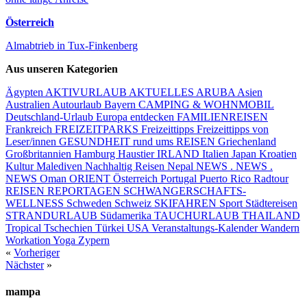
Österreich
Almabtrieb in Tux-Finkenberg
Aus unseren Kategorien
Ägypten
AKTIVURLAUB
AKTUELLES
ARUBA
Asien
Australien
Autourlaub
Bayern
CAMPING & WOHNMOBIL
Deutschland-Urlaub
Europa entdecken
FAMILIENREISEN
Frankreich
FREIZEITPARKS
Freizeittipps
Freizeittipps von
Leser/innen
GESUNDHEIT rund ums REISEN
Griechenland
Großbritannien
Hamburg
Haustier
IRLAND
Italien
Japan
Kroatien
Kultur
Malediven
Nachhaltig Reisen
Nepal
NEWS . NEWS .
NEWS
Oman
ORIENT
Österreich
Portugal
Puerto Rico
Radtour
REISEN
REPORTAGEN
SCHWANGERSCHAFTS-
WELLNESS
Schweden
Schweiz
SKIFAHREN
Sport
Städtereisen
STRANDURLAUB
Südamerika
TAUCHURLAUB
THAILAND
Tropical
Tschechien
Türkei
USA
Veranstaltungs-Kalender
Wandern
Workation
Yoga
Zypern
«
Vorheriger
Nächster
»
mampa