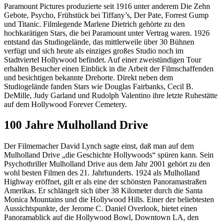
Paramount Pictures produzierte seit 1916 unter anderem Die Zehn
Gebote, Psycho, Frühstück bei Tiffany’s, Der Pate, Forrest Gump
und Titanic. Filmlegende Marlene Dietrich gehörte zu den
hochkarätigen Stars, die bei Paramount unter Vertrag waren. 1926
entstand das Studiogelände, das mittlerweile über 30 Bühnen
verfügt und sich heute als einziges großes Studio noch im
Stadtviertel Hollywood befindet. Auf einer zweistündigen Tour
erhalten Besucher einen Einblick in die Arbeit der Filmschaffenden
und besichtigen bekannte Drehorte. Direkt neben dem
Studiogelände fanden Stars wie Douglas Fairbanks, Cecil B.
DeMille, Judy Garland und Rudolph Valentino ihre letzte Ruhestätte
auf dem Hollywood Forever Cemetery.
100 Jahre Mulholland Drive
Der Filmemacher David Lynch sagte einst, daß man auf dem
Mulholland Drive „die Geschichte Hollywoods“ spüren kann. Sein
Psychothriller Mulholland Drive aus dem Jahr 2001 gehört zu den
wohl besten Filmen des 21. Jahrhunderts. 1924 als Mulholland
Highway eröffnet, gilt er als eine der schönsten Panoramastraßen
Amerikas. Er schlängelt sich über 38 Kilometer durch die Santa
Monica Mountains und die Hollywood Hills. Einer der beliebtesten
Aussichtspunkte, der Jerome C. Daniel Overlook, bietet einen
Panoramablick auf die Hollywood Bowl, Downtown LA, den