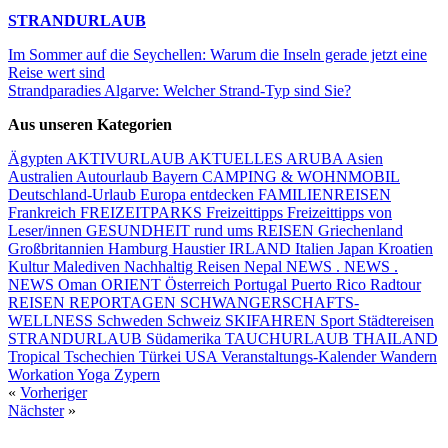
STRANDURLAUB
Im Sommer auf die Seychellen: Warum die Inseln gerade jetzt eine
Reise wert sind
Strandparadies Algarve: Welcher Strand-Typ sind Sie?
Aus unseren Kategorien
Ägypten
AKTIVURLAUB
AKTUELLES
ARUBA
Asien
Australien
Autourlaub
Bayern
CAMPING & WOHNMOBIL
Deutschland-Urlaub
Europa entdecken
FAMILIENREISEN
Frankreich
FREIZEITPARKS
Freizeittipps
Freizeittipps von
Leser/innen
GESUNDHEIT rund ums REISEN
Griechenland
Großbritannien
Hamburg
Haustier
IRLAND
Italien
Japan
Kroatien
Kultur
Malediven
Nachhaltig Reisen
Nepal
NEWS . NEWS .
NEWS
Oman
ORIENT
Österreich
Portugal
Puerto Rico
Radtour
REISEN
REPORTAGEN
SCHWANGERSCHAFTS-
WELLNESS
Schweden
Schweiz
SKIFAHREN
Sport
Städtereisen
STRANDURLAUB
Südamerika
TAUCHURLAUB
THAILAND
Tropical
Tschechien
Türkei
USA
Veranstaltungs-Kalender
Wandern
Workation
Yoga
Zypern
«
Vorheriger
Nächster
»