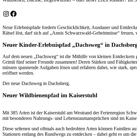
Instagram
Facebook
Neue Erlebnispfade fordern Geschicklichkeit, Ausdauer und Entdeckerl
Rätsel löst, darf sich auf „Annis Schwarzwald-Geheimnisse“ freuen, 
Neuer Kinder-Erlebnispfad „Dachsweg“ in Dachsber
Auf dem neuen „Dachsweg“ ist die Mithilfe von kleinen Entdeckern g
Grimli fünf seiner Freunde zusammen! Deren Stärken und Fähigkeite
müssen spannende Aufgaben lösen und erfahren dabei, wie stark, spru
eröffnet werden.
Der neue Dachsweg in Dachsberg.
Neuer Wildbienenpfad im Kaiserstuhl
Mit 385 Arten ist der Kaiserstuhl am Westrand der Ferienregion Schwa
mit besonderen Nahrungs- und Lebensraumansprüchen sind im Kaiser
Diese seltenen und oftmals auch bedrohten Arten können Familien au
Stationen entlang des Rundwegs zu entdecken – dabei geht es um die