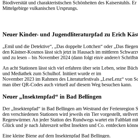
Biodiversität und charakteristischen Schönheiten des Kaiserstuhls. Er
Mittelgebirge vulkanischen Ursprungs.
Neuer Kinder- und Jugendliteraturpfad zu Erich Käs
„Emil und die Detektive“, „Das doppelte Lottchen“ oder „Das fliegen
den Kästner-Kosmos lässt sich jetzt in Hausach im mittleren Schwarz
und zu lesen – bis November 2024 (dann folgt ein/e andere/r Schrifts
An acht Stationen lässt sich viel erfahren über sein Leben, seine Büch
und Mediathek zum Schulhof. Initiiert wurde er im
November 2023 im Rahmen des Literaturfestivals „LeseLenz“ von Sch
man über QR-Codes auch virtuell auf diesem Weg besuchen kann.
Neuer „Insektenpfad“ in Bad Bellingen
Der „Insektenpfad“ in Bad Bellingen am Westrand der Ferienregion Sc
den verschiedenen Stationen wird jeweils ein Tier vorgestellt, stel
Regenwürmer. An jeder Station des Rundwegs wartet ein Faltblatt mi
Glück und je nach Jahreszeit selbst Insekten und Co. entdecken könne
Eine kleine Biene auf dem Insektenpfad Bad Bellingen.