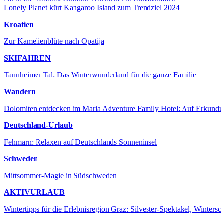
Lonely Planet kürt Kangaroo Island zum Trendziel 2024
Kroatien
Zur Kamelienblüte nach Opatija
SKIFAHREN
Tannheimer Tal: Das Winterwunderland für die ganze Familie
Wandern
Dolomiten entdecken im Maria Adventure Family Hotel: Auf Erkundun
Deutschland-Urlaub
Fehmarn: Relaxen auf Deutschlands Sonneninsel
Schweden
Mittsommer-Magie in Südschweden
AKTIVURLAUB
Wintertipps für die Erlebnisregion Graz: Silvester-Spektakel, Wintersc