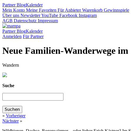
Partner
Blog
Kalender
Mein Konto
Meine Favoriten
Für Anbieter
Warenkorb
Gewinnspiele
Über uns
Newsletter
YouTube
Facebook
Instagram
AGB
Datenschutz
Impressum
Partner
Blog
Kalender
Anmelden
Für Partner
Neue Familien-Wanderwege im
Wandern
Suche
«
Vorheriger
Nächster
»
Wildbienen, Dachse, Regenwürmer – oder lieber Erich Kästner? Im S