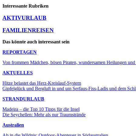
Interessante Rubriken
AKTIVURLAUB
FAMILIENREISEN
Das könnte auch interessant sein
REPORTAGEN
Von frommen Mädchen, bösen Piraten, wundersamen Heilungen und w
AKTUELLES
Hitze belastet das Herz-Kreislauf-System
Gipfelglück und Bergluft in und um Serfaus-Fiss-Ladis und dem Schl
STRANDURLAUB
Madeira – die Top 10 Tipps für die Insel
Die Seychellen: Mehr als nur Traumstrände
Australien
Ab in die Wildnis: Outdoor-Abenteuer in Südaustralien