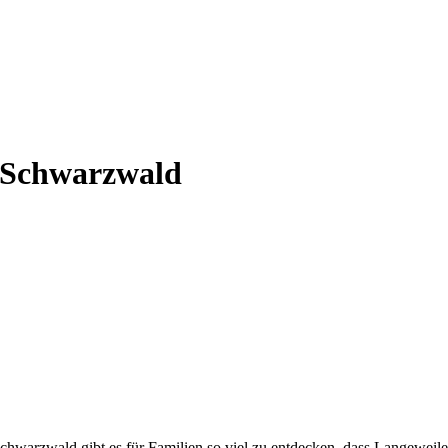
 Schwarzwald
chwarzwald gibt es für Familien so viel zu entdecken, dass Langewei