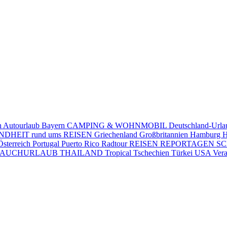
n
Autourlaub
Bayern
CAMPING & WOHNMOBIL
Deutschland-Url
DHEIT rund ums REISEN
Griechenland
Großbritannien
Hamburg
H
Österreich
Portugal
Puerto Rico
Radtour
REISEN
REPORTAGEN
S
TAUCHURLAUB
THAILAND
Tropical
Tschechien
Türkei
USA
Vera