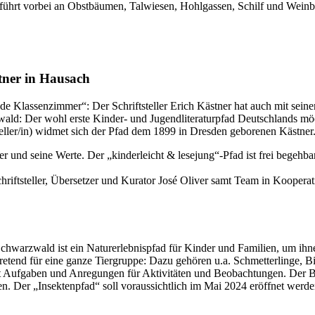
 führt vorbei an Obstbäumen, Talwiesen, Hohlgassen, Schilf und Weinberg
tner in Hausach
de Klassenzimmer“: Der Schriftsteller Erich Kästner hat auch mit sei
wald: Der wohl erste Kinder- und Jugendliteraturpfad Deutschlands mö
teller/in) widmet sich der Pfad dem 1899 in Dresden geborenen Kästner
er und seine Werte. Der „kinderleicht & lesejung“-Pfad ist frei begehbar
riftsteller, Übersetzer und Kurator José Oliver samt Team in Kooper
hwarzwald ist ein Naturerlebnispfad für Kinder und Familien, um ihne
lvertretend für eine ganze Tiergruppe: Dazu gehören u.a. Schmetterling
t Aufgaben und Anregungen für Aktivitäten und Beobachtungen. Der Be
n. Der „Insektenpfad“ soll voraussichtlich im Mai 2024 eröffnet werde