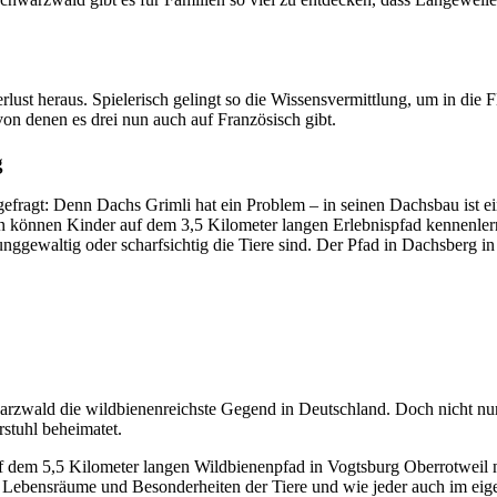
ust heraus. Spielerisch gelingt so die Wissensvermittlung, um in die 
von denen es drei nun auch auf Französisch gibt.
g
efragt: Denn Dachs Grimli hat ein Problem – in seinen Dachsbau ist e
n können Kinder auf dem 3,5 Kilometer langen Erlebnispfad kennenler
nggewaltig oder scharfsichtig die Tiere sind. Der Pfad in Dachsberg in
rzwald die wildbienenreichste Gegend in Deutschland. Doch nicht nur w
stuhl beheimatet.
f dem 5,5 Kilometer langen Wildbienenpfad in Vogtsburg Oberrotweil n
 Lebensräume und Besonderheiten der Tiere und wie jeder auch im eige