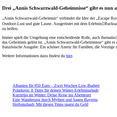
Drei „Annis Schwarzwald-Geheimnisse“ gibt es nun a
„Annis Schwarzwald-Geheimnis“ verbindet die Idee der „Escape Rooms“
Outdoor-Lust und gute Laune. Ausgerüstet mit dem Erlebnis￾Rucksa
zu helfen.
Immer spielt die Umgebung eine entscheidende Rolle, auch thematisch f
das Geheimnis gelöst ist. „Annis Schwarzwald-Geheimnisse“ gibt es m
französische Ausgabe: Ein schöner Anreiz für Familien, die Vorzüge 
Weitere Informationen dazu findest du
hier
.
Albanien für 850 Euro – Zwei Wochen Low-Budget
Polarkreis: 8 Tipps für deinen Winter-Erlebnisurlaub
Kurztrips im Winter: Deine Reise ins Abenteuer
Eine Wanderung durch Mythen und Sagen Bayerns
Herbsturlaub: Mit diesen Tipps sparst du Geld