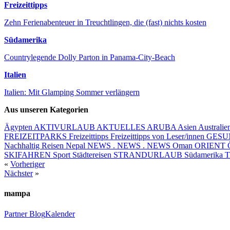
Freizeittipps
Zehn Ferienabenteuer in Treuchtlingen, die (fast) nichts kosten
Südamerika
Countrylegende Dolly Parton in Panama-City-Beach
Italien
Italien: Mit Glamping Sommer verlängern
Aus unseren Kategorien
Ägypten
AKTIVURLAUB
AKTUELLES
ARUBA
Asien
Australie
FREIZEITPARKS
Freizeittipps
Freizeittipps von Leser/innen
GESUN
Nachhaltig Reisen
Nepal
NEWS . NEWS . NEWS
Oman
ORIENT
SKIFAHREN
Sport
Städtereisen
STRANDURLAUB
Südamerika
«
Vorheriger
Nächster
»
mampa
Partner
Blog
Kalender