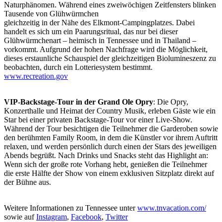
Naturphänomen. Während eines zweiwöchigen Zeitfensters blinken
Tausende von Glühwürmchen
gleichzeitig in der Nähe des Elkmont-Campingplatzes. Dabei
handelt es sich um ein Paarungsritual, das nur bei dieser
Glühwürmchenart – heimisch in Tennessee und in Thailand –
vorkommt. Aufgrund der hohen Nachfrage wird die Möglichkeit,
dieses erstaunliche Schauspiel der gleichzeitigen Biolumineszenz zu
beobachten, durch ein Lotteriesystem bestimmt.
www.recreation.gov
VIP-Backstage-Tour in der Grand Ole Opry
: Die Opry,
Konzerthalle und Heimat der Country Musik, erleben Gäste wie ein
Star bei einer privaten Backstage-Tour vor einer Live-Show.
Während der Tour besichtigen die Teilnehmer die Garderoben sowie
den berühmten Family Room, in dem die Künstler vor ihrem Auftritt
relaxen, und werden persönlich durch einen der Stars des jeweiligen
Abends begrüßt. Nach Drinks und Snacks steht das Highlight an:
Wenn sich der große rote Vorhang hebt, genießen die Teilnehmer
die erste Hälfte der Show von einem exklusiven Sitzplatz direkt auf
der Bühne aus.
Weitere Informationen zu Tennessee unter
www.tnvacation.com/
sowie auf
Instagram
,
Facebook
,
Twitter