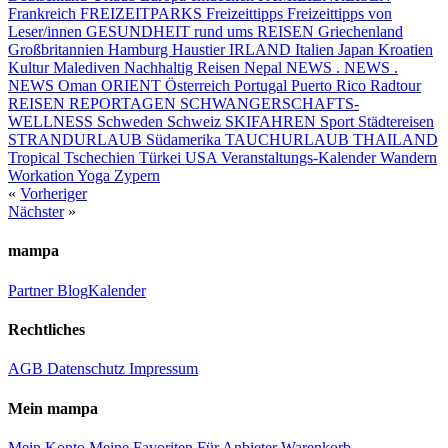
Frankreich
FREIZEITPARKS
Freizeittipps
Freizeittipps von
Leser/innen
GESUNDHEIT rund ums REISEN
Griechenland
Großbritannien
Hamburg
Haustier
IRLAND
Italien
Japan
Kroatien
Kultur
Malediven
Nachhaltig Reisen
Nepal
NEWS . NEWS .
NEWS
Oman
ORIENT
Österreich
Portugal
Puerto Rico
Radtour
REISEN
REPORTAGEN
SCHWANGERSCHAFTS-
WELLNESS
Schweden
Schweiz
SKIFAHREN
Sport
Städtereisen
STRANDURLAUB
Südamerika
TAUCHURLAUB
THAILAND
Tropical
Tschechien
Türkei
USA
Veranstaltungs-Kalender
Wandern
Workation
Yoga
Zypern
«
Vorheriger
Nächster
»
mampa
Partner
Blog
Kalender
Rechtliches
AGB
Datenschutz
Impressum
Mein mampa
Mein Konto
Meine Favoriten
Für Anbieter
Warenkorb