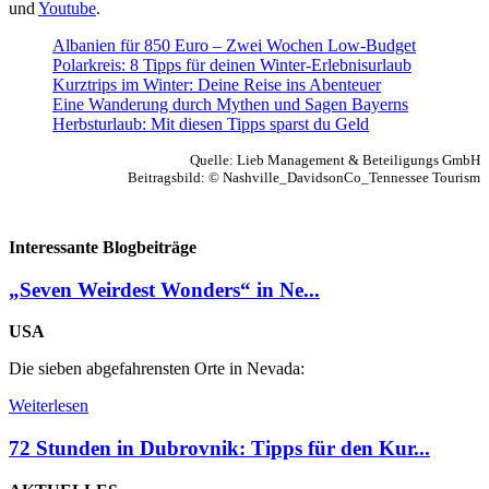
und
Youtube
.
Albanien für 850 Euro – Zwei Wochen Low-Budget
Polarkreis: 8 Tipps für deinen Winter-Erlebnisurlaub
Kurztrips im Winter: Deine Reise ins Abenteuer
Eine Wanderung durch Mythen und Sagen Bayerns
Herbsturlaub: Mit diesen Tipps sparst du Geld
Quelle: Lieb Management & Beteiligungs GmbH
Beitragsbild: © Nashville_DavidsonCo_Tennessee Tourism
Interessante Blogbeiträge
„Seven Weirdest Wonders“ in Ne...
USA
Die sieben abgefahrensten Orte in Nevada:
Weiterlesen
72 Stunden in Dubrovnik: Tipps für den Kur...