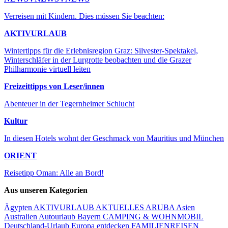
Verreisen mit Kindern. Dies müssen Sie beachten:
AKTIVURLAUB
Wintertipps für die Erlebnisregion Graz: Silvester-Spektakel,
Winterschläfer in der Lurgrotte beobachten und die Grazer
Philharmonie virtuell leiten
Freizeittipps von Leser/innen
Abenteuer in der Tegernheimer Schlucht
Kultur
In diesen Hotels wohnt der Geschmack von Mauritius und München
ORIENT
Reisetipp Oman: Alle an Bord!
Aus unseren Kategorien
Ägypten
AKTIVURLAUB
AKTUELLES
ARUBA
Asien
Australien
Autourlaub
Bayern
CAMPING & WOHNMOBIL
Deutschland-Urlaub
Europa entdecken
FAMILIENREISEN