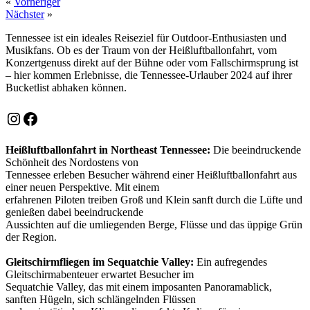
«
Vorheriger
Nächster
»
Tennessee ist ein ideales Reiseziel für Outdoor-Enthusiasten und
Musikfans. Ob es der Traum von der Heißluftballonfahrt, vom
Konzertgenuss direkt auf der Bühne oder vom Fallschirmsprung ist
– hier kommen Erlebnisse, die Tennessee-Urlauber 2024 auf ihrer
Bucketlist abhaken können.
Instagram
Facebook
Heißluftballonfahrt in Northeast Tennessee:
Die beeindruckende
Schönheit des Nordostens von
Tennessee erleben Besucher während einer Heißluftballonfahrt aus
einer neuen Perspektive. Mit einem
erfahrenen Piloten treiben Groß und Klein sanft durch die Lüfte und
genießen dabei beeindruckende
Aussichten auf die umliegenden Berge, Flüsse und das üppige Grün
der Region.
Gleitschirmfliegen im Sequatchie Valley:
Ein aufregendes
Gleitschirmabenteuer erwartet Besucher im
Sequatchie Valley, das mit einem imposanten Panoramablick,
sanften Hügeln, sich schlängelnden Flüssen