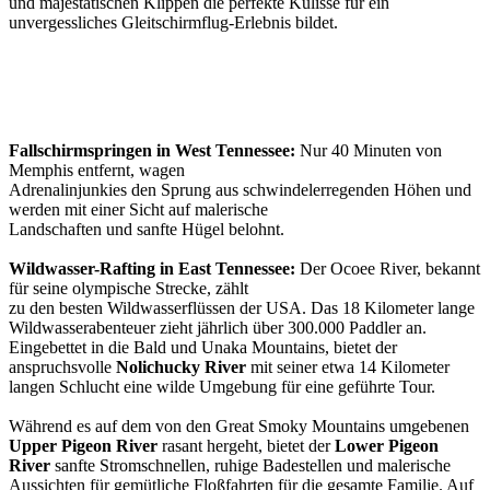
und majestätischen Klippen die perfekte Kulisse für ein
unvergessliches Gleitschirmflug-Erlebnis bildet.
Fallschirmspringen in West Tennessee:
Nur 40 Minuten von
Memphis entfernt, wagen
Adrenalinjunkies den Sprung aus schwindelerregenden Höhen und
werden mit einer Sicht auf malerische
Landschaften und sanfte Hügel belohnt.
Wildwasser-Rafting in East Tennessee:
Der Ocoee River, bekannt
für seine olympische Strecke, zählt
zu den besten Wildwasserflüssen der USA. Das 18 Kilometer lange
Wildwasserabenteuer zieht jährlich über 300.000 Paddler an.
Eingebettet in die Bald und Unaka Mountains, bietet der
anspruchsvolle
Nolichucky River
mit seiner etwa 14 Kilometer
langen Schlucht eine wilde Umgebung für eine geführte Tour.
Während es auf dem von den Great Smoky Mountains umgebenen
Upper Pigeon River
rasant hergeht, bietet der
Lower Pigeon
River
sanfte Stromschnellen, ruhige Badestellen und malerische
Aussichten für gemütliche Floßfahrten für die gesamte Familie. Auf