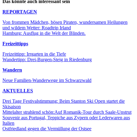
Das könnte auch interessant sein
REPORTAGEN
Von frommen Mädchen, bösen Piraten, wundersamen Heilungen
und wildem Wetter: Roadtrip Irland
Hamburg: Ausflug in die Welt der Blinden.
Freizeittipps
Freizeittipp: Irrgarten in die Tiefe
Wandertipp: Drei-Burgen-Steig in Riedenburg
Wandern
Neue Familien-Wanderwege im Schwarzwald
AKTUELLES
Drei Tage Festivalstimmung: Beim Stanton Ski Open startet die
Skisaison
Mittelalter strahlend schön:Auf Romanik-Tour durch Saale-Unstrut
Souvenir aus Portugal, Teppiche aus Zypern oder Lederwaren aus
Italien
Ostfriedland gegen die Vermüllung der Ostsee