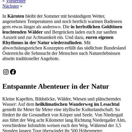
«
Vorheriger
Nächster
»
In
Kärnten
bleibt der Sommer mit beständigem Wetter,
angenehmen Temperaturen und noch herrlich warmen Badeseen
gern etwas länger als anderswo. Die
in herbstlichen Goldtönen
leuchtenden Wälder
und Bergrücken laden euch zur sanften
Auszeit und zur Achtsamkeit ein. Und dazu,
euren eigenen
Rhythmus in der Natur wiederzufinden
. Mit
abwechslungsreichen Konzepten erfüllt das südlichste Bundesland
Österreichs die Sehnsucht der Menschen nach Naturerlebnissen
abseits traditioneller Angebote.
Instagram
Facebook
Entspannte Abenteuer in der Natur
Kleine Kapellen, Bildstöcke, Wälder, Wiesen und plätscherndes
Wasser: Auf dem
heilklimatischen Wanderweg im Lesachtal
genießt ihr Meter für Meter eine idyllische Kulturlandschaft. So
fördert ihr die Gesundheit von Körper und Seele. Von Niedergail
aus führt der Weg acht Kilometer lang Richtung Niedergailer Alm,
verschiedene Infotafeln weisen euch den Weg. Während der 3,5
Stunden langen Tour überwindet ihr 500 Höhenmeter.