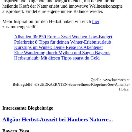
inspirierende Angebote und Möglichkeiten, mit denen ihr die
heilende Kraft der Natur erlebt und innovative Wellnesskonzepte
ausprobiert. Findet eure eigene innere Balance wieder.
Mehr Inspiration für den Herbst haben wir euch
hier
zusammengestellt!
Albanien für 850 Euro – Zwei Wochen Low-Budget
Polarkreis: 8 Tipps für deinen Winter-Erlebnisurlaub
Kurztrips im Winter: Deine Reise ins Abenteuer
Eine Wanderung durch Mythen und Sagen Bayerns
Herbsturlaub: Mit diesen Tipps sparst du Geld
Quelle: www.kaernten.at
Beitragsbild: ©SUEDKAERNTEN-Seenwellness-Klopeiner-See-Amerika-
Holzer
Interessante Blogbeiträge
Allgäu: Herbst-Auszeit bei Haubers Naturre...
Bayern, Yoga