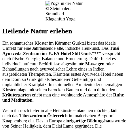
©
Steinthaler-
Strandbad
Klagenfurt Yoga
Heilende Natur erleben
Ein romantisches Kloster im Kärntner Gurktal bietet das ideale
Umfeld für eine Jahrtausende alte, indische Heilkunst. Das
Tulsi
Ayurveda-Zentrum im JUFA Hotel Stift Gurk****
verspricht
euch frische Energie, Balance und Erneuerung. Dafür bietet es
individuell auf eure Bedürfnisse abgestimmte
Massagen
oder
Behandlungen nach ayurvedischer Lehre eines in Indien
ausgebildeten Therapeuten. Kärntens erstes Ayurveda-Hotel neben
dem Dom zu Gurk gilt als besonderer Geheimtipp und
unglaublicher Kraftplatz. Im spirituellen Ambiente der ehemaligen
Klosteranlage mit seinen barocken Bauten und dem duftenden
Kräutergarten
erlebt man eine wohltuende Atmosphäre der
Ruhe
und Meditation
.
Wenn ihr noch tiefer in alte Heilkünste eintauchen möchtet, lädt
euch das
Tibetzentrum Österreich
im malerischen Bergdorf
Knappenberg ein. Das in Europa
einzigartige Bildungshaus
wurde
von Seiner Heiligkeit, dem Dalai Lama gegründet. Die