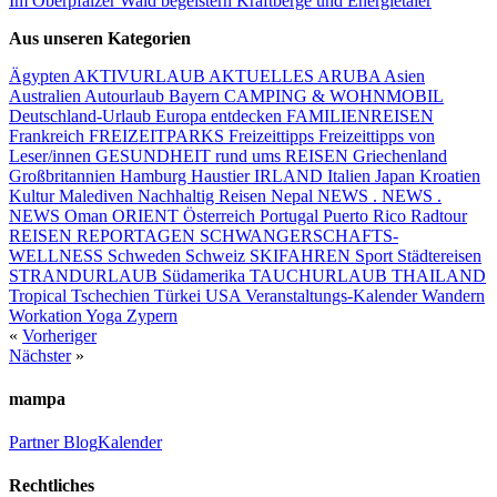
Im Oberpfälzer Wald begeistern Kraftberge und Energietäler
Aus unseren Kategorien
Ägypten
AKTIVURLAUB
AKTUELLES
ARUBA
Asien
Australien
Autourlaub
Bayern
CAMPING & WOHNMOBIL
Deutschland-Urlaub
Europa entdecken
FAMILIENREISEN
Frankreich
FREIZEITPARKS
Freizeittipps
Freizeittipps von
Leser/innen
GESUNDHEIT rund ums REISEN
Griechenland
Großbritannien
Hamburg
Haustier
IRLAND
Italien
Japan
Kroatien
Kultur
Malediven
Nachhaltig Reisen
Nepal
NEWS . NEWS .
NEWS
Oman
ORIENT
Österreich
Portugal
Puerto Rico
Radtour
REISEN
REPORTAGEN
SCHWANGERSCHAFTS-
WELLNESS
Schweden
Schweiz
SKIFAHREN
Sport
Städtereisen
STRANDURLAUB
Südamerika
TAUCHURLAUB
THAILAND
Tropical
Tschechien
Türkei
USA
Veranstaltungs-Kalender
Wandern
Workation
Yoga
Zypern
«
Vorheriger
Nächster
»
mampa
Partner
Blog
Kalender
Rechtliches