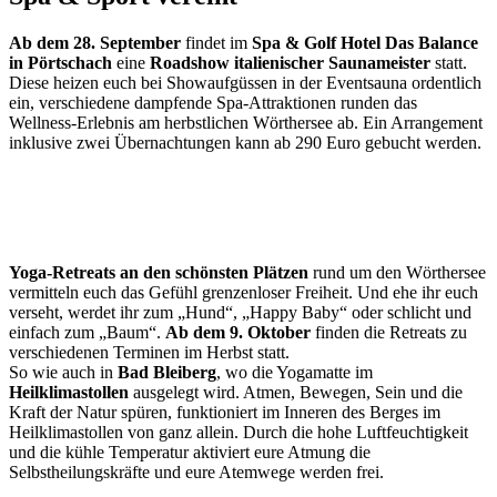
Ab dem 28. September
findet im
Spa & Golf Hotel Das Balance
in Pörtschach
eine
Roadshow italienischer Saunameister
statt.
Diese heizen euch bei Showaufgüssen in der Eventsauna ordentlich
ein, verschiedene dampfende Spa-Attraktionen runden das
Wellness-Erlebnis am herbstlichen Wörthersee ab. Ein Arrangement
inklusive zwei Übernachtungen kann ab 290 Euro gebucht werden.
Yoga-Retreats an den schönsten Plätzen
rund um den Wörthersee
vermitteln euch das Gefühl grenzenloser Freiheit. Und ehe ihr euch
verseht, werdet ihr zum „Hund“, „Happy Baby“ oder schlicht und
einfach zum „Baum“.
Ab dem 9. Oktober
finden die Retreats zu
verschiedenen Terminen im Herbst statt.
So wie auch in
Bad Bleiberg
, wo die Yogamatte im
Heilklimastollen
ausgelegt wird. Atmen, Bewegen, Sein und die
Kraft der Natur spüren, funktioniert im Inneren des Berges im
Heilklimastollen von ganz allein. Durch die hohe Luftfeuchtigkeit
und die kühle Temperatur aktiviert eure Atmung die
Selbstheilungskräfte und eure Atemwege werden frei.