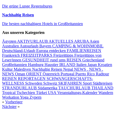
Die grüne Lunge Regensburgs
Nachhaltig Reisen
Die besten nachhaltigen Hotels in Großbritannien
Aus unseren Kategorien
Ägypten
AKTIVURLAUB
AKTUELLES
ARUBA
Asien
Australien
Autourlaub
Bayern
CAMPING & WOHNMOBIL
Deutschland-Urlaub
Europa entdecken
FAMILIENREISEN
Frankreich
FREIZEITPARKS
Freizeittipps
Freizeittipps von
Leser/innen
GESUNDHEIT rund ums REISEN
Griechenland
Großbritannien
Hamburg
Haustier
IRLAND
Italien
Japan
Kroatien
Kultur
Malediven
Nachhaltig Reisen
Nepal
NEWS . NEWS .
NEWS
Oman
ORIENT
Österreich
Portugal
Puerto Rico
Radtour
REISEN
REPORTAGEN
SCHWANGERSCHAFTS-
WELLNESS
Schweden
Schweiz
SKIFAHREN
Sport
Städtereisen
STRANDURLAUB
Südamerika
TAUCHURLAUB
THAILAND
Tropical
Tschechien
Türkei
USA
Veranstaltungs-Kalender
Wandern
Workation
Yoga
Zypern
«
Vorheriger
Nächster
»