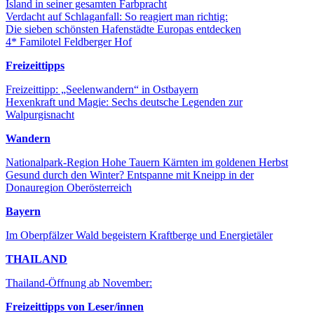
Island in seiner gesamten Farbpracht
Verdacht auf Schlaganfall: So reagiert man richtig:
Die sieben schönsten Hafenstädte Europas entdecken
4* Familotel Feldberger Hof
Freizeittipps
Freizeittipp: „Seelenwandern“ in Ostbayern
Hexenkraft und Magie: Sechs deutsche Legenden zur
Walpurgisnacht
Wandern
Nationalpark-Region Hohe Tauern Kärnten im goldenen Herbst
Gesund durch den Winter? Entspanne mit Kneipp in der
Donauregion Oberösterreich
Bayern
Im Oberpfälzer Wald begeistern Kraftberge und Energietäler
THAILAND
Thailand-Öffnung ab November:
Freizeittipps von Leser/innen