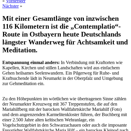
«
Vorheriger
Nächster
»
Mit einer Gesamtlänge von inzwischen
116 Kilometern ist die „Contemplatio“-
Route in Ostbayern heute Deutschlands
längster Wanderweg für Achtsamkeit und
Meditation.
Entspannung einmal anders:
In Verbindung mit Kraftorten wie
Kapellen, Kirchen und stillen Landschaften wird aus einfachem
Gehen heilsames Seelenwandern. Ein Pilgerweg für Ruhe- und
Kraftsuchende lädt in Neumarkt in der Oberpfalz und Umgebung
zur Gehmeditation ein.
Zu den Höhepunkten im wörtlichen wie übertragenen Sinne zählen
der Neumarkter Kreuzweg mit 367 Treppenstufen, die auf den
Mariahilfberg mit der barocken Wallfahrtskirche Mariahilf (Foto)
und dem angrenzenden Karmelitenkloster führen, der Buchberg mit
einer 2.500 Jahre alten keltischen Wehranlage, ein
Vogelschutzgebiet in den Schwarzachauen oder auch die imposante
Freystädter Wallfahrtskirche Maria Hilf – ein barockes Kleinod nach