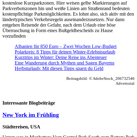
kostenlose Kurzparkzonen. Hier weisen gelbe Markierungen auf
Parkverbotszonen hin und weiße Linien am Straßenrand bedeuten
kostenpflichtige Parkmöglichkeiten. Es lohnt also, sich aktiv mit den
ländertypischen Verkehrsregeln auseinanderzusetzen. Nur dann
entgehen Reisende der Gefahr, nach dem Urlaub eine böse
Überraschung in Form eines Bußgeldbescheids zu Hause
vorzufinden
Albanien für 850 Euro – Zwei Wochen Low-Budget
Polarkreis: 8 Tipps für deinen Winter-Erlebnisurlaub
Kurztrips im Winter: Deine Reise ins Abenteuer
Eine Wanderung durch Mythen und Sagen Bayerns
Herbsturlaub: Mit diesen Tipps sparst du Geld
Beitragsbild: © AdobeStock_206732546
Advertorial
Interessante Blogbeiträge
New York im Frühling
Städtereisen, USA