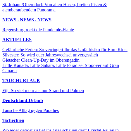
St. Johann/Oberndorf: Von alten Hasen, breiten Pisten &
atemberaubendem Panorama
NEWS . NEWS . NEWS
Regensburg rockt die Pandemie-Flaute
AKTUELLES
Gefährliche Ferien: So verringert Ihr das Unfallrisiko für Eure Kids:
Silvester: So wird euer Jahreswechsel unvergesslich
Gletscher Clean-Up-Day im Oberengadin
Little-Kanada. Little-Sahara. Little Paradise: Stopover auf Gran
Canaria
TAUCHURLAUB
Fiji: So viel mehr als nur Strand und Palmen
Deutschland-Urlaub
Tausche Alltag gegen Paradies
Tschechien
Wo jeder getrost zu tief ins Glas schauen darf: Crystal Valley in