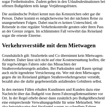
sogar Freiheitsstrafen. Zudem gelten in den Urlaubsdestinationen bei
offenen Bußgeldern teils lange Verjährungsfristen.
Die ausländische Polizei kennt nun das Kennzeichen oder gar die
Person. Daher kommt es möglicherweise bei der nächsten Reise zu
unangenehmen Folgen. Dabei macht es keinen Unterschied, ob
Reisende in eine reguläre Verkehrskontrolle geraten oder ihren Pass
an der Grenze zeigen. Im schlimmsten Fall verwehrt das Reiseland
sogar die erneute Einreise.
Verkehrsverstöße mit dem Mietwagen
Grundsätzlich gilt: Strafzetteln und Co übernimmt kein Mietwagen-
Anbieter. Daher lässt sich nicht auf eine Kostenerstattung hoffen, die
für regelwidriges Fahren oder das Missachten der
Straßenverkehrsregeln anfallen. Bei Parksünden und Rasen springt
auch nicht irgendeine Versicherung ein. Wer mit dem Mietwagen
gegen die im Reiseland gültigen Straßenverkehrsgesetze verstößt,
bezahlt also die dafür gegebenenfalls anfallenden Gebühren selbst.
In den meisten Fällen erhalten Kundinnen und Kunden dazu eine
Nachricht über das Bußgeld von ihrem Fahrzeugflottenanbieter vor
Ort. In der Regel erhebt dieser dann zusätzlich pro Bußgeldbescheid
eine entsprechende Verwaltungsgebühr für seine Mehrarbeit. Wer
also beispielsweise drei Strafzettel wegen zu schnellem Fahren