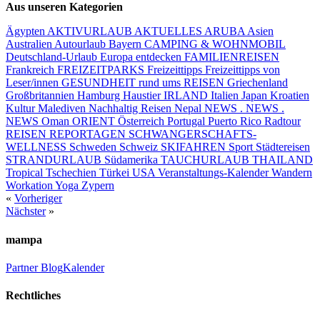
Aus unseren Kategorien
Ägypten
AKTIVURLAUB
AKTUELLES
ARUBA
Asien
Australien
Autourlaub
Bayern
CAMPING & WOHNMOBIL
Deutschland-Urlaub
Europa entdecken
FAMILIENREISEN
Frankreich
FREIZEITPARKS
Freizeittipps
Freizeittipps von
Leser/innen
GESUNDHEIT rund ums REISEN
Griechenland
Großbritannien
Hamburg
Haustier
IRLAND
Italien
Japan
Kroatien
Kultur
Malediven
Nachhaltig Reisen
Nepal
NEWS . NEWS .
NEWS
Oman
ORIENT
Österreich
Portugal
Puerto Rico
Radtour
REISEN
REPORTAGEN
SCHWANGERSCHAFTS-
WELLNESS
Schweden
Schweiz
SKIFAHREN
Sport
Städtereisen
STRANDURLAUB
Südamerika
TAUCHURLAUB
THAILAND
Tropical
Tschechien
Türkei
USA
Veranstaltungs-Kalender
Wandern
Workation
Yoga
Zypern
«
Vorheriger
Nächster
»
mampa
Partner
Blog
Kalender
Rechtliches