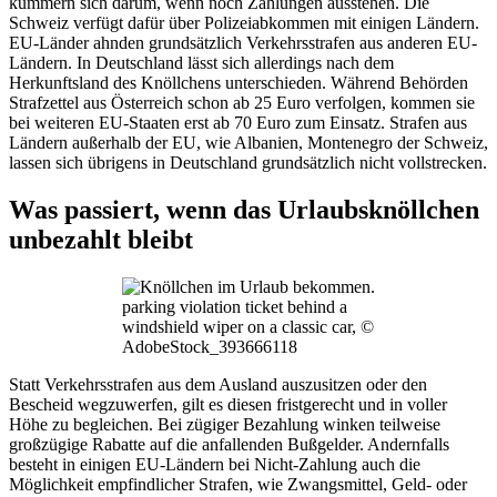
kümmern sich darum, wenn noch Zahlungen ausstehen. Die
Schweiz verfügt dafür über Polizeiabkommen mit einigen Ländern.
EU-Länder ahnden grundsätzlich Verkehrsstrafen aus anderen EU-
Ländern. In Deutschland lässt sich allerdings nach dem
Herkunftsland des Knöllchens unterschieden. Während Behörden
Strafzettel aus Österreich schon ab 25 Euro verfolgen, kommen sie
bei weiteren EU-Staaten erst ab 70 Euro zum Einsatz. Strafen aus
Ländern außerhalb der EU, wie Albanien, Montenegro der Schweiz,
lassen sich übrigens in Deutschland grundsätzlich nicht vollstrecken.
Was passiert, wenn das Urlaubsknöllchen
unbezahlt bleibt
parking violation ticket behind a
windshield wiper on a classic car, ©
AdobeStock_393666118
Statt Verkehrsstrafen aus dem Ausland auszusitzen oder den
Bescheid wegzuwerfen, gilt es diesen fristgerecht und in voller
Höhe zu begleichen. Bei zügiger Bezahlung winken teilweise
großzügige Rabatte auf die anfallenden Bußgelder. Andernfalls
besteht in einigen EU-Ländern bei Nicht-Zahlung auch die
Möglichkeit empfindlicher Strafen, wie Zwangsmittel, Geld- oder