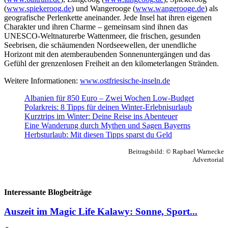
(
www.spiekeroog.de
) und Wangerooge (
www.wangerooge.de
) als
geografische Perlenkette aneinander. Jede Insel hat ihren eigenen
Charakter und ihren Charme – gemeinsam sind ihnen das
UNESCO-Weltnaturerbe Wattenmeer, die frischen, gesunden
Seebrisen, die schäumenden Nordseewellen, der unendliche
Horizont mit den atemberaubenden Sonnenuntergängen und das
Gefühl der grenzenlosen Freiheit an den kilometerlangen Stränden.
Weitere Informationen:
www.ostfriesische-inseln.de
Albanien für 850 Euro – Zwei Wochen Low-Budget
Polarkreis: 8 Tipps für deinen Winter-Erlebnisurlaub
Kurztrips im Winter: Deine Reise ins Abenteuer
Eine Wanderung durch Mythen und Sagen Bayerns
Herbsturlaub: Mit diesen Tipps sparst du Geld
Beitragsbild: © Raphael Warnecke
Advertorial
Interessante Blogbeiträge
Auszeit im Magic Life Kalawy: Sonne, Sport...