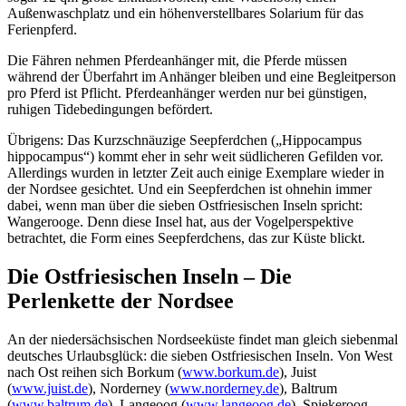
Außenwaschplatz und ein höhenverstellbares Solarium für das
Ferienpferd.
Die Fähren nehmen Pferdeanhänger mit, die Pferde müssen
während der Überfahrt im Anhänger bleiben und eine Begleitperson
pro Pferd ist Pflicht. Pferdeanhänger werden nur bei günstigen,
ruhigen Tidebedingungen befördert.
Übrigens: Das Kurzschnäuzige Seepferdchen („Hippocampus
hippocampus“) kommt eher in sehr weit südlicheren Gefilden vor.
Allerdings wurden in letzter Zeit auch einige Exemplare wieder in
der Nordsee gesichtet. Und ein Seepferdchen ist ohnehin immer
dabei, wenn man über die sieben Ostfriesischen Inseln spricht:
Wangerooge. Denn diese Insel hat, aus der Vogelperspektive
betrachtet, die Form eines Seepferdchens, das zur Küste blickt.
Die Ostfriesischen Inseln – Die
Perlenkette der Nordsee
An der niedersächsischen Nordseeküste findet man gleich siebenmal
deutsches Urlaubsglück: die sieben Ostfriesischen Inseln. Von West
nach Ost reihen sich Borkum (
www.borkum.de
), Juist
(
www.juist.de
), Norderney (
www.norderney.de
), Baltrum
(
www.baltrum.de
), Langeoog (
www.langeoog.de
), Spiekeroog