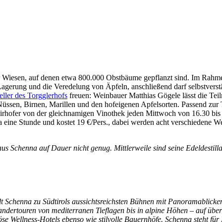
tar Wiesen, auf denen etwa 800.000 Obstbäume gepflanzt sind. Im Rah
 Lagerung und die Veredelung von Äpfeln, anschließend darf selbstverst
eller des Torgglerhofs
freuen: Weinbauer Matthias Gögele lässt die Teil
Nüssen, Birnen, Marillen und den hofeigenen Apfelsorten. Passend zur T
irhofer von der gleichnamigen Vinothek jeden Mittwoch von 16.30 bis
 eine Stunde und kostet 19 €/Pers., dabei werden acht verschiedene We
us Schenna auf Dauer nicht genug. Mittlerweile sind seine Edeldestill
t Schenna zu Südtirols aussichtsreichsten Bühnen mit Panoramablicken
it Wandertouren von mediterranen Tieflagen bis in alpine Höhen – auf 
öse Wellness-Hotels ebenso wie stilvolle Bauernhöfe. Schenna steht für