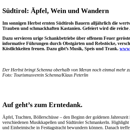
Südtirol: Äpfel, Wein und Wandern
Im sonnigen Herbst ernten Südtirols Bauern alljährlich die wer
Trauben und schmackhaften Kastanien. Gefeiert wird die reiche 
Dazu servieren urige Schankbetriebe über offenem Feuer geröst
informative Führungen durch Obstgärten und Rebstöcke, verschie
Köstlichkeiten freuen. Dazu gibt’s Musik, Speis und Trank.
www.
Der Herbst bringt Schenna oberhalb von Meran noch einmal mehr zu
Foto:
Tourismusverein Schenna/Klaus Peterlin
Auf geht’s zum Erntedank.
Äpfel, Trachten, Böllerschüsse – den Beginn der goldenen Jahreszeit
verschiedenen Musikkapellen und Südtiroler Schmankerln. Highligh
und Einheimische in Festtagstracht bewundern können. Danach treff