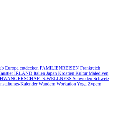
aub
Europa entdecken
FAMILIENREISEN
Frankreich
austier
IRLAND
Italien
Japan
Kroatien
Kultur
Malediven
CHWANGERSCHAFTS-WELLNESS
Schweden
Schweiz
nstaltungs-Kalender
Wandern
Workation
Yoga
Zypern