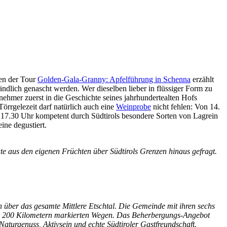
men der Tour
Golden-Gala-Granny: Apfelführung in Schenna
erzählt
ändlich genascht werden. Wer dieselben lieber in flüssiger Form zu
nehmer zuerst in die Geschichte seines jahrhundertealten Hofs
örrgelezeit darf natürlich auch eine
Weinprobe
nicht fehlen: Von 14.
 17.30 Uhr kompetent durch Südtirols besondere Sorten von Lagrein
ine degustiert.
ate aus den eigenen Früchten über Südtirols Grenzen hinaus gefragt.
 über das gesamte Mittlere Etschtal. Die Gemeinde mit ihren sechs
über 200 Kilometern markierten Wegen. Das Beherbergungs-Angebot
 Naturgenuss, Aktivsein und echte Südtiroler Gastfreundschaft.