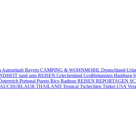
n
Autourlaub
Bayern
CAMPING & WOHNMOBIL
Deutschland-Url
DHEIT rund ums REISEN
Griechenland
Großbritannien
Hamburg
H
Österreich
Portugal
Puerto Rico
Radtour
REISEN
REPORTAGEN
S
TAUCHURLAUB
THAILAND
Tropical
Tschechien
Türkei
USA
Vera