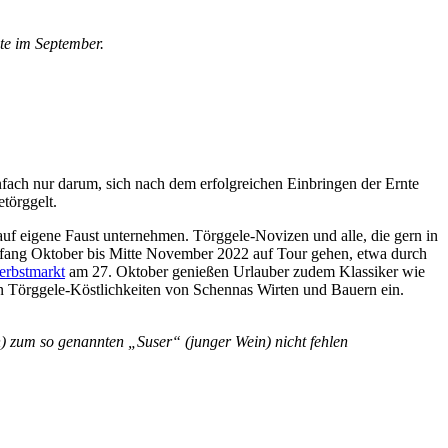
nte im September.
einfach nur darum, sich nach dem erfolgreichen Einbringen der Ernte
törggelt.
uf eigene Faust unternehmen. Törggele-Novizen und alle, die gern in
nfang Oktober bis Mitte November 2022 auf Tour gehen, etwa durch
erbstmarkt
am 27. Oktober genießen Urlauber zudem Klassiker wie
en Törggele-Köstlichkeiten von Schennas Wirten und Bauern ein.
n) zum so genannten „Suser“ (junger Wein) nicht fehlen