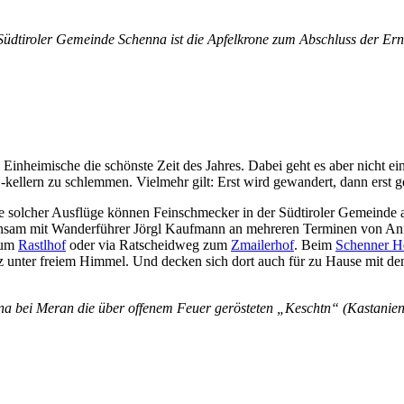
r Südtiroler Gemeinde Schenna ist die Apfelkrone zum Abschluss der Er
d Einheimische die schönste Zeit des Jahres. Dabei geht es aber nicht 
ellern zu schlemmen. Vielmehr gilt: Erst wird gewandert, dann erst ge
e solcher Ausflüge können Feinschmecker in der Südtiroler Gemeinde a
meinsam mit Wanderführer Jörgl Kaufmann an mehreren Terminen von A
zum
Rastlhof
oder via Ratscheidweg zum
Zmailerhof
. Beim
Schenner H
z unter freiem Himmel. Und decken sich dort auch für zu Hause mit d
nna bei Meran die über offenem Feuer gerösteten „Keschtn“ (Kastanie