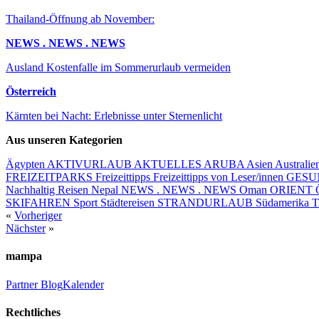
Thailand-Öffnung ab November:
NEWS . NEWS . NEWS
Ausland Kostenfalle im Sommerurlaub vermeiden
Österreich
Kärnten bei Nacht: Erlebnisse unter Sternenlicht
Aus unseren Kategorien
Ägypten
AKTIVURLAUB
AKTUELLES
ARUBA
Asien
Australie
FREIZEITPARKS
Freizeittipps
Freizeittipps von Leser/innen
GESUN
Nachhaltig Reisen
Nepal
NEWS . NEWS . NEWS
Oman
ORIENT
SKIFAHREN
Sport
Städtereisen
STRANDURLAUB
Südamerika
«
Vorheriger
Nächster
»
mampa
Partner
Blog
Kalender
Rechtliches