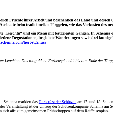
tvollen Früchte ihrer Arbeit und beschenken das Land und dessen 
Ausbeute beim traditionellen Törggelen, wie das Verkosten des ne
ete „Keschtn“ und ein Menü mit festgelegten Gängen. In Schenna
dene Degustationen, begleitete Wanderungen sowie drei launige M
schenna.com/herbstgenuss
m Leuchten. Das rot-goldene Farbenspiel hält bis zum Ende der Törg
 in Schenna markiert das
Herbstfest der Schützen
am 17. und 18. Septem
t der Veranstaltung ist der Umzug der Schützenkompanie Schenna am S
en sich alle zum gemeinsamen Frühschoppen auf dem Raiffeisenplatz.