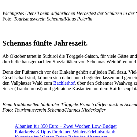
Wichtigstes Utensil beim alljährlichen Herbstfest der Schützen in de
Foto:
Tourismusverein Schenna/Klaus Peterlin
Schennas fünfte Jahreszeit.
Ab Oktober tartet in Südtirol die Törggele-Saison, für viele Gäste un
durch die hausgemachten Spezialitäten von Schennas Weinhöfen und -k
Denn der Fußmarsch vor der Einkehr gehört auf jeden Fall dazu. Viel
Gesellschaft sind, können sich dabei auch begleiten lassen und ge
den Vallplatzer Wald zum
Bachlerhof
, über den Schenner Waalweg 
Suser (Traubenmost) und gebratene Kastanien auf dem Raiffeisenplat
Beim traditionellen Südtiroler Törggele-Brauch dürfen auch in Sche
Foto: Tourismusverein Schenna/Hannes Niederkofler
Albanien für 850 Euro – Zwei Wochen Low-Budget
Polarkreis: 8 Tipps für deinen Winter-Erlebnisurlaub