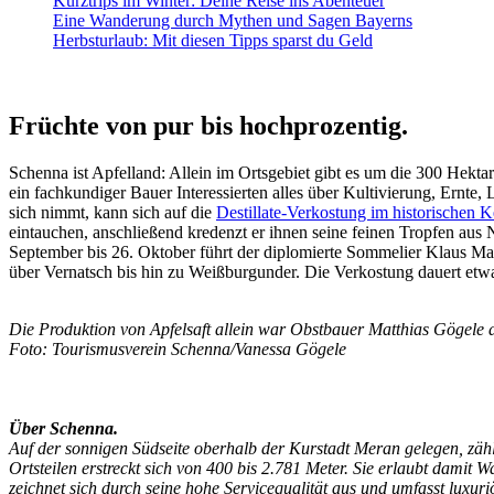
Kurztrips im Winter: Deine Reise ins Abenteuer
Eine Wanderung durch Mythen und Sagen Bayerns
Herbsturlaub: Mit diesen Tipps sparst du Geld
Früchte von pur bis hochprozentig.
Schenna ist Apfelland: Allein im Ortsgebiet gibt es um die 300 Hek
ein fachkundiger Bauer Interessierten alles über Kultivierung, Ernte,
sich nimmt, kann sich auf die
Destillate-Verkostung im historischen K
eintauchen, anschließend kredenzt er ihnen seine feinen Tropfen aus 
September bis 26. Oktober führt der diplomierte Sommelier Klaus Ma
über Vernatsch bis hin zu Weißburgunder. Die Verkostung dauert etwa
Die Produktion von Apfelsaft allein war Obstbauer Matthias Gögele a
Foto: Tourismusverein Schenna/Vanessa Gögele
Über Schenna.
Auf der sonnigen Südseite oberhalb der Kurstadt Meran gelegen, zähl
Ortsteilen erstreckt sich von 400 bis 2.781 Meter. Sie erlaubt dam
zeichnet sich durch seine hohe Servicequalität aus und umfasst luxuri